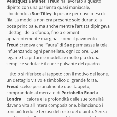
Velázquez
a
Manet
.
Freud
ha lavorato a questo
dipinto con una pazienza quasi maniacale,
chiedendo a
Sue Tilley
di posare per nove mesi di
fila. La modella non era presente solo durante la
posa principale, ma anche mentre l’artista dipingeva
i dettagli dello sfondo, fino a elementi
apparentemente marginali come il pavimento.
Freud
credeva che l’“aura” di
Sue
permeasse la tela,
influenzando ogni pennellata, ogni colore. Quel
legame tra pittore e modella è molto più di una
semplice seduta: è il cuore pulsante del quadro.
Il titolo si riferisce al tappeto con il motivo del leone,
un dettaglio visivo e simbolico di grande forza.
Freud
scelse personalmente quel tappeto,
comprandolo al mercato di
Portobello Road
a
Londra
. Il calore e la profondità delle sue tonalità
davano vita all’intera composizione, bilanciando i
toni più freddi e terrosi del resto del dipinto. Senza