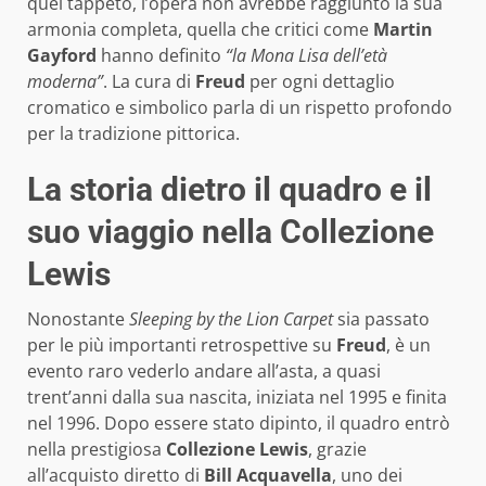
quel tappeto, l’opera non avrebbe raggiunto la sua
armonia completa, quella che critici come
Martin
Gayford
hanno definito
“la Mona Lisa dell’età
moderna”
. La cura di
Freud
per ogni dettaglio
cromatico e simbolico parla di un rispetto profondo
per la tradizione pittorica.
La storia dietro il quadro e il
suo viaggio nella Collezione
Lewis
Nonostante
Sleeping by the Lion Carpet
sia passato
per le più importanti retrospettive su
Freud
, è un
evento raro vederlo andare all’asta, a quasi
trent’anni dalla sua nascita, iniziata nel 1995 e finita
nel 1996. Dopo essere stato dipinto, il quadro entrò
nella prestigiosa
Collezione Lewis
, grazie
all’acquisto diretto di
Bill Acquavella
, uno dei