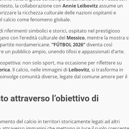
ntesto, la collaborazione con
Annie Leibovitz
assume un
izzare la ricchezza culturale delle nazioni ospitanti e
del calcio come fenomeno globale.
di riferimenti simbolici e storici, ospitato nel prestigioso
ogano con l’eredità culturale del
Messico
, mentre la mostra s
e partite nordamericane.
“FÚTBOL 2026”
diventa così
e un pubblico ampio, unendo tifosi e appassionati d’arte.
ospettiva: non solo sport, ma occasione per riflettere su
rica
. Il calcio, nelle immagini di
Leibovitz
, si trasforma in
oinvolge comunità diverse, legate dal comune amore per il
to attraverso l’obiettivo di
ento del calcio in territori storicamente legati ad altri
 attraverso immagini che mettono in luce il ruolo crescent