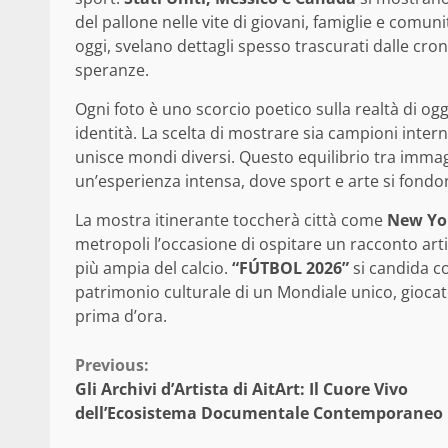
del pallone nelle vite di giovani, famiglie e comunit
oggi, svelano dettagli spesso trascurati dalle cro
speranze.
Ogni foto è uno scorcio poetico sulla realtà di ogg
identità. La scelta di mostrare sia campioni inter
unisce mondi diversi. Questo equilibrio tra immag
un’esperienza intensa, dove sport e arte si fondo
La mostra itinerante toccherà città come
New Yor
metropoli l’occasione di ospitare un racconto artis
più ampia del calcio.
“FÚTBOL 2026”
si candida co
patrimonio culturale di un Mondiale unico, giocat
prima d’ora.
Continue
Previous:
Gli Archivi d’Artista di AitArt: Il Cuore Vivo
Reading
dell’Ecosistema Documentale Contemporaneo