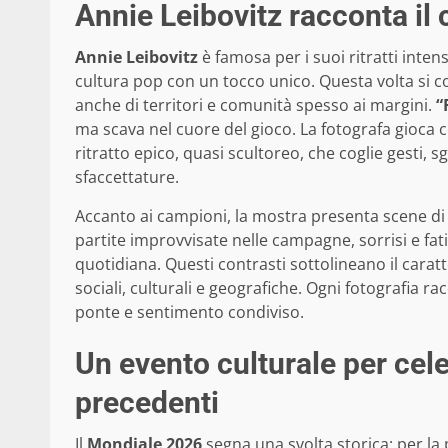
Annie Leibovitz racconta il 
Annie Leibovitz
è famosa per i suoi ritratti inten
cultura pop con un tocco unico. Questa volta si 
anche di territori e comunità spesso ai margini.
“
ma scava nel cuore del gioco. La fotografa gioca 
ritratto epico, quasi scultoreo, che coglie gesti, sgu
sfaccettature.
Accanto ai campioni, la mostra presenta scene di v
partite improvvisate nelle campagne, sorrisi e fati
quotidiana. Questi contrasti sottolineano il cara
sociali, culturali e geografiche. Ogni fotografia ra
ponte e sentimento condiviso.
Un evento culturale per ce
precedenti
Il
Mondiale 2026
segna una svolta storica: per la