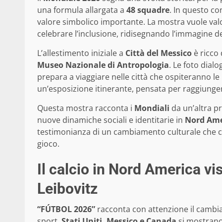
una formula allargata a
48 squadre
. In questo co
valore simbolico importante. La mostra vuole valor
celebrare l’inclusione, ridisegnando l’immagine 
L’allestimento iniziale a
Città del Messico
è ricco 
Museo Nazionale di Antropologia
. Le foto dial
prepara a viaggiare nelle città che ospiteranno l
un’esposizione itinerante, pensata per raggiunger
Questa mostra racconta i
Mondiali
da un’altra pr
nuove dinamiche sociali e identitarie in
Nord Ame
testimonianza di un cambiamento culturale che c
gioco.
Il calcio in Nord America vis
Leibovitz
“FÚTBOL 2026”
racconta con attenzione il cambiam
sport.
Stati Uniti, Messico e Canada
si mostrano