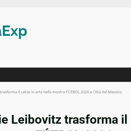
trasforma il calcio in arte nella mostra FÚTBOL 2026 a Città del Messico
e Leibovitz trasforma il