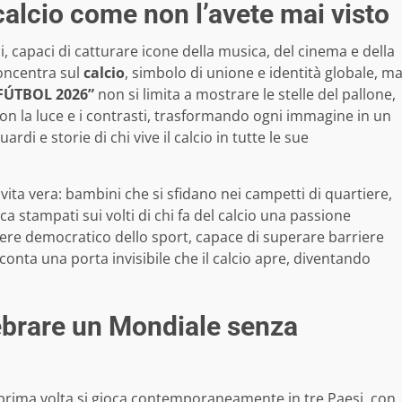
calcio come non l’avete mai visto
si, capaci di catturare icone della musica, del cinema e della
concentra sul
calcio
, simbolo di unione e identità globale, m
FÚTBOL 2026”
non si limita a mostrare le stelle del pallone,
con la luce e i contrasti, trasformando ogni immagine in un
ardi e storie di chi vive il calcio in tutte le sue
ita vera: bambini che si sfidano nei campetti di quartiere,
ca stampati sui volti di chi fa del calcio una passione
ttere democratico dello sport, capace di superare barriere
cconta una porta invisibile che il calcio apre, diventando
lebrare un Mondiale senza
 prima volta si gioca contemporaneamente in tre Paesi, con