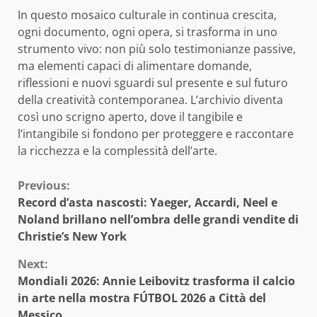
In questo mosaico culturale in continua crescita,
ogni documento, ogni opera, si trasforma in uno
strumento vivo: non più solo testimonianze passive,
ma elementi capaci di alimentare domande,
riflessioni e nuovi sguardi sul presente e sul futuro
della creatività contemporanea. L’archivio diventa
così uno scrigno aperto, dove il tangibile e
l’intangibile si fondono per proteggere e raccontare
la ricchezza e la complessità dell’arte.
Continue
Previous:
Record d’asta nascosti: Yaeger, Accardi, Neel e
Reading
Noland brillano nell’ombra delle grandi vendite di
Christie’s New York
Next:
Mondiali 2026: Annie Leibovitz trasforma il calcio
in arte nella mostra FÚTBOL 2026 a Città del
Messico