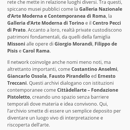
rete che mette in relazione luoghi diversi. Tra questi,
spiccano musei pubblici come la
Galleria Nazionale
d’Arte Moderna e Contemporanea di Roma
, la
Galleria d’Arte Moderna di Torino
e il
Centro Pecci
di Prato
. Accanto a loro, realtà private custodiscono
patrimoni fondamentali, da quelli della famiglia
Missoni
alle opere di
Giorgio Morandi
,
Filippo de
Pisis
e
Carol Rama
.
Il network coinvolge anche nomi meno noti, ma
altrettanto importanti, come
Costantino Anselmi
,
Giancarlo Ossola
,
Fausto Pirandello
ed
Ernesto
Treccani
. Questi archivi dialogano con istituzioni
contemporanee come
Cittàdellarte – Fondazione
Pistoletto
, creando uno spazio senza barriere
temporali dove materia e idea convivono. Qui,
l’archivio smette di essere un semplice deposito per
diventare un luogo vivo di interpretazione e
riscoperta dell’arte.