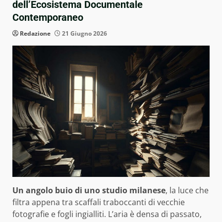
dell’Ecosistema Documentale
Contemporaneo
Redazione
21 Giugno 2026
Un angolo buio di uno studio milanese
, la luce che
filtra appena tra scaffali traboccanti di vecchie
fotografie e fogli ingialliti. L’aria è densa di passato,