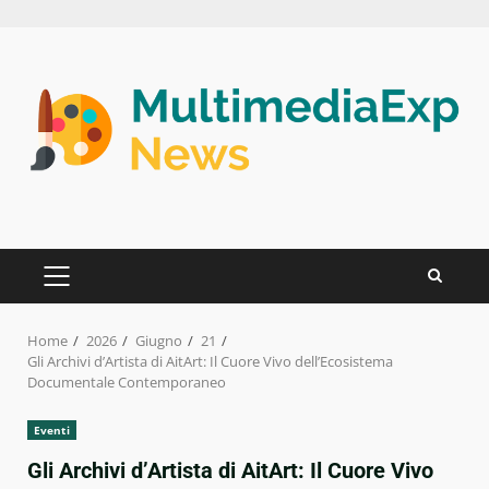
Skip
to
content
PRIMARY
MENU
Home
2026
Giugno
21
Gli Archivi d’Artista di AitArt: Il Cuore Vivo dell’Ecosistema
Documentale Contemporaneo
Eventi
Gli Archivi d’Artista di AitArt: Il Cuore Vivo