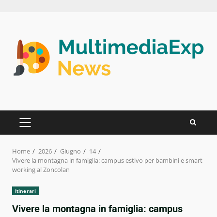
Skip
to
content
PRIMARY
MENU
Home
2026
Giugno
14
Vivere la montagna in famiglia: campus estivo per bambini e smart
working al Zoncolan
Itinerari
Vivere la montagna in famiglia: campus