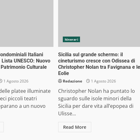
Itinerari
Condominiali Italiani
Sicilia sul grande schermo: il
a Lista UNESCO: Nuovo
cineturismo cresce con Odissea di
l Patrimonio Culturale
Christopher Nolan tra Favignana e l
Eolie
1 Agosto 2026
Redazione
1 Agosto 2026
delle platee illuminate
Christopher Nolan ha puntato lo
eci piccoli teatri
sguardo sulle isole minori della
preparano a un nuovo
Sicilia per dare vita all’epopea di
Ulisse...
Read More