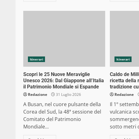
Itinerari
Itinerari
Scopri le 25 Nuove Meraviglie
Caldo de Mill
Unesco 2026: Dal Giappone all’Italia
ricetta della 
il Patrimonio Mondiale si Espande
tradizione cu
Redazione
31 Luglio 2026
Redazione
A Busan, nel cuore pulsante della
Il 1º settem
Corea del Sud, la 48ª sessione del
vulcanica sc
Comitato del Patrimonio
sommergendo
Mondiale...
sotto metri d