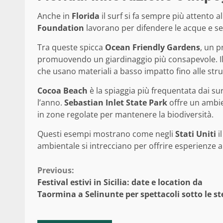
Anche in
Florida
il surf si fa sempre più attento a
Foundation
lavorano per difendere le acque e sen
Tra queste spicca
Ocean Friendly Gardens
, un p
promuovendo un giardinaggio più consapevole.
che usano materiali a basso impatto fino alle stru
Cocoa Beach
è la spiaggia più frequentata dai surfi
l’anno.
Sebastian Inlet State Park
offre un ambie
in zone regolate per mantenere la biodiversità.
Questi esempi mostrano come negli
Stati Uniti
i
ambientale si intrecciano per offrire esperienze a
Continue
Previous:
Festival estivi in Sicilia: date e location da
Reading
Taormina a Selinunte per spettacoli sotto le st