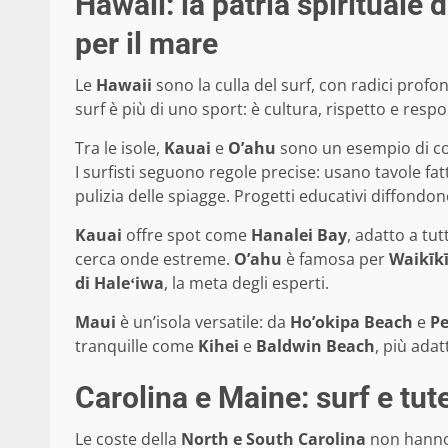
Hawaii: la patria spirituale d
per il mare
Le
Hawaii
sono la culla del surf, con radici profo
surf è più di uno sport: è cultura, rispetto e respo
Tra le isole,
Kauai
e
O’ahu
sono un esempio di com
I surfisti seguono regole precise: usano tavole fat
pulizia delle spiagge. Progetti educativi diffondon
Kauai
offre spot come
Hanalei Bay
, adatto a tu
cerca onde estreme.
O’ahu
è famosa per
Waikīk
di Haleʻiwa
, la meta degli esperti.
Maui
è un’isola versatile: da
Ho’okipa Beach
e
Pe
tranquille come
Kihei
e
Baldwin Beach
, più adat
Carolina e Maine: surf e tute
Le coste della
North e South Carolina
non hanno 