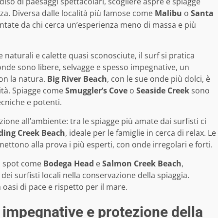
iso di paesaggi spettacolari, scogliere aspre e spiagge
rza. Diversa dalle località più famose come
Malibu
o
Santa
uentate da chi cerca un’esperienza meno di massa e più
e naturali e calette quasi sconosciute, il surf si pratica
onde sono libere, selvagge e spesso impegnative, un
on la natura.
Big River Beach
, con le sue onde più dolci, è
llità. Spiagge come
Smuggler’s Cove
o
Seaside Creek
sono
ecniche e potenti.
ione all’ambiente: tra le spiagge più amate dai surfisti ci
ding Creek Beach
, ideale per le famiglie in cerca di relax. Le
ettono alla prova i più esperti, con onde irregolari e forti.
ita spot come
Bodega Head
e
Salmon Creek Beach
,
dei surfisti locali nella conservazione della spiaggia.
oasi di pace e rispetto per il mare.
impegnative e protezione della