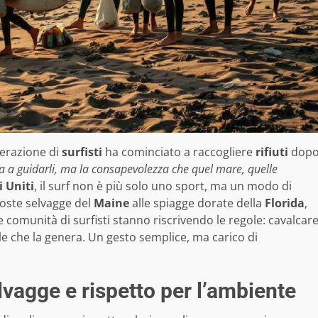
erazione di
surfisti
ha cominciato a raccogliere
rifiuti
dop
ta a guidarli, ma la consapevolezza che quel mare, quelle
i Uniti
, il surf non è più solo uno sport, ma un modo di
coste selvagge del
Maine
alle spiagge dorate della
Florida
,
le comunità di surfisti stanno riscrivendo le regole: cavalcar
le che la genera. Un gesto semplice, ma carico di
lvagge e rispetto per l’ambiente