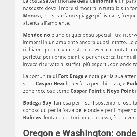
La costa settentrionale della
California
è un parad
nascoste dove il mare si mostra in tutta la sua fo
Monica
, qui si surfano spiagge più isolate, freq
attenta all’ambiente.
Mendocino
è uno di quei posti speciali: tra riserv
immersi in un ambiente ancora quasi intatto. Le 
richiamo per chi vuole stare davvero a contatto c
perfetta per i principianti e per chi cerca tranqui
invece riservate ai surfisti più esperti, con onde t
La comunità di
Fort Bragg
è nota per la sua attenz
sono
Caspar Beach
, perfetta per chi inizia, e
Pud
zone rocciose come
Caspar Point
e
Noyo Point
m
Bodega Bay
, famosa per il surf sostenibile, osp
conosciuti per la forza delle onde e per l’impegno 
Bolinas
, lontana dal turismo di massa, è una vera 
Oregon e Washington: onde 