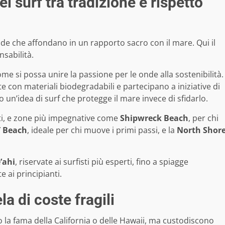
el surf tra tradizione e rispetto
nde che affondano in un rapporto sacro con il mare. Qui il
nsabilità.
e si possa unire la passione per le onde alla sostenibilità.
te con materiali biodegradabili e partecipano a iniziative di
o un’idea di surf che protegge il mare invece di sfidarlo.
tti, e zone più impegnative come
Shipwreck Beach
, per chi
ī Beach
, ideale per chi muove i primi passi, e la
North Shor
’ahi
, riservate ai surfisti più esperti, fino a spiagge
te ai principianti.
la di coste fragili
la fama della California o delle Hawaii, ma custodiscono