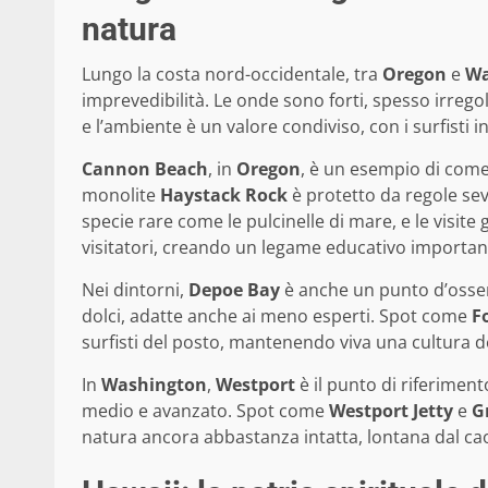
natura
Lungo la costa nord-occidentale, tra
Oregon
e
Wa
imprevedibilità. Le onde sono forti, spesso irregol
e l’ambiente è un valore condiviso, con i surfisti 
Cannon Beach
, in
Oregon
, è un esempio di come
monolite
Haystack Rock
è protetto da regole sev
specie rare come le pulcinelle di mare, e le visite 
visitatori, creando un legame educativo importan
Nei dintorni,
Depoe Bay
è anche un punto d’osse
dolci, adatte anche ai meno esperti. Spot come
F
surfisti del posto, mantenendo viva una cultura de
In
Washington
,
Westport
è il punto di riferiment
medio e avanzato. Spot come
Westport Jetty
e
G
natura ancora abbastanza intatta, lontana dal ca