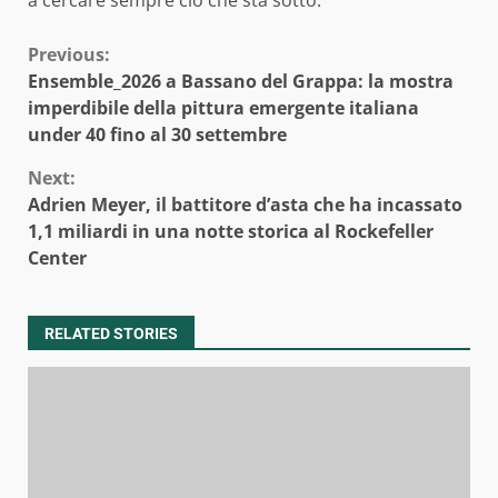
Continue
Previous:
Ensemble_2026 a Bassano del Grappa: la mostra
Reading
imperdibile della pittura emergente italiana
under 40 fino al 30 settembre
Next:
Adrien Meyer, il battitore d’asta che ha incassato
1,1 miliardi in una notte storica al Rockefeller
Center
RELATED STORIES