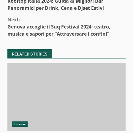
Rooftop Italia 2024: Guida ai Migliori Bar
Reading
Panoramici per Drink, Cena e Djset Estivi
Next:
Genova accoglie il Suq Festival 2024: teatro,
musica e sapori per “Attraversare i confini”
RELATED STORIES
Itinerari