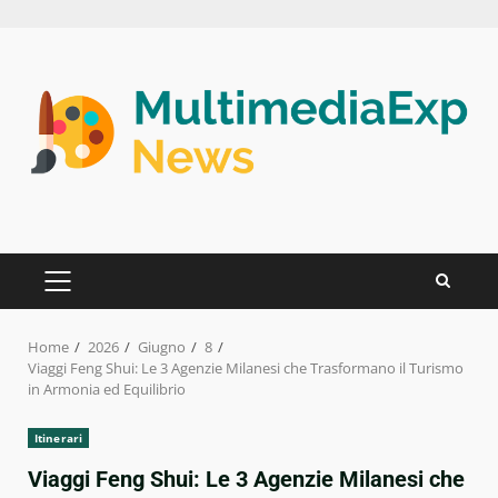
Skip
to
content
PRIMARY
MENU
Home
2026
Giugno
8
Viaggi Feng Shui: Le 3 Agenzie Milanesi che Trasformano il Turismo
in Armonia ed Equilibrio
Itinerari
Viaggi Feng Shui: Le 3 Agenzie Milanesi che