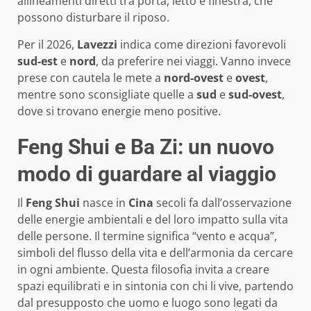
allineamenti diretti tra porta, letto e finestra, che
possono disturbare il riposo.
Per il 2026,
Lavezzi
indica come direzioni favorevoli
sud-est
e
nord
, da preferire nei viaggi. Vanno invece
prese con cautela le mete a
nord-ovest
e
ovest
,
mentre sono sconsigliate quelle a
sud
e
sud-ovest
,
dove si trovano energie meno positive.
Feng Shui e Ba Zi: un nuovo
modo di guardare al viaggio
Il
Feng Shui
nasce in
Cina
secoli fa dall’osservazione
delle energie ambientali e del loro impatto sulla vita
delle persone. Il termine significa “vento e acqua”,
simboli del flusso della vita e dell’armonia da cercare
in ogni ambiente. Questa filosofia invita a creare
spazi equilibrati e in sintonia con chi li vive, partendo
dal presupposto che uomo e luogo sono legati da