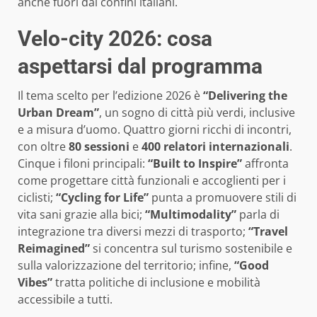
anche fuori dai confini italiani.
Velo-city 2026: cosa
aspettarsi dal programma
Il tema scelto per l’edizione 2026 è
“Delivering the
Urban Dream”
, un sogno di città più verdi, inclusive
e a misura d’uomo. Quattro giorni ricchi di incontri,
con oltre
80 sessioni
e
400 relatori internazionali
.
Cinque i filoni principali:
“Built to Inspire”
affronta
come progettare città funzionali e accoglienti per i
ciclisti;
“Cycling for Life”
punta a promuovere stili di
vita sani grazie alla bici;
“Multimodality”
parla di
integrazione tra diversi mezzi di trasporto;
“Travel
Reimagined”
si concentra sul turismo sostenibile e
sulla valorizzazione del territorio; infine,
“Good
Vibes”
tratta politiche di inclusione e mobilità
accessibile a tutti.