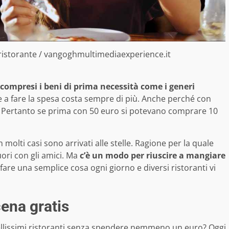
l ristorante / vangoghmultimediaexperience.it
i, compresi i beni di prima necessità come i generi
e a fare la spesa costa sempre di più. Anche perché con
sa. Pertanto se prima con 50 euro si potevano comprare 10
n molti casi sono arrivati alle stelle. Ragione per la quale
ori con gli amici. Ma
c’è un modo per riuscire a mangiare
 fare una semplice cosa ogni giorno e diversi ristoranti vi
ena gratis
ellissimi ristoranti senza spendere nemmeno un euro? Oggi