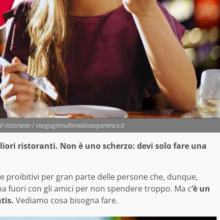
 al ristorante / vangoghmultimediaexperience.it
iori ristoranti. Non è uno scherzo: devi solo fare una
e proibitivi per gran parte delle persone che, dunque,
a fuori con gli amici per non spendere troppo. Ma c
‘è un
tis.
Vediamo cosa bisogna fare.