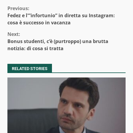
Continue
Previous:
Fedez e l'”infortunio” in diretta su Instagram:
Reading
cosa è successo in vacanza
Next:
Bonus studenti, c’è (purtroppo) una brutta
notizia: di cosa si tratta
RELATED STORIES