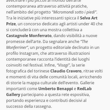
avvicinare i più piccoli al mondo dell’arte
contemporanea attraverso attività pratiche,
nell’ambito del progetto
“Micromondi sotto i piedi”
.
Tra le iniziative più interessanti spicca il
Selva Art
Prize
, un concorso dedicato agli artisti under 40 che
si concluderà con una mostra collettiva a
Castagnole Monferrato
, dando visibilità a nuove
promesse dell’arte. Da segnalare anche
“The
Monferriner”
, un progetto editoriale declinato in un
profilo Instagram, che attraverso illustrazioni
contemporanee racconta l’identità dei luoghi
coinvolti nel festival. Infine,
“Visagi”
, la serie
fotografica del torinese
Claudio Cravero
, ritrae volti
e momenti di vita delle comunità locali, arricchendo
di storie la mappa culturale dell’evento. Gallerie
importanti come
Umberto Benappi
e
RedLab
Gallery
partecipano a questa rete espositiva,
portando esperienza e contributi decisivi al
successo della rassegna.