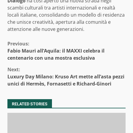
Dialogo
ha così aperto una nuova strada negli
scambi culturali tra artisti internazionali e realtà
locali italiane, consolidando un modello di residenza
che unisce creatività, apertura alla comunità e
attenzione alle nuove generazioni.
Continue
Previous:
Fabio Mauri all’Aquila: il MAXXI celebra il
Reading
centenario con una mostra esclusiva
Next:
Luxury Day Milano: Kruso Art mette all’asta pezzi
unici di Hermès, Fornasetti e Richard-Ginori
RELATED STORIES