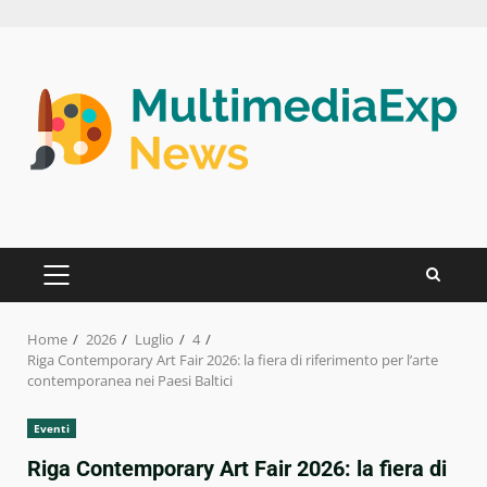
Skip
to
content
PRIMARY
MENU
Home
2026
Luglio
4
Riga Contemporary Art Fair 2026: la fiera di riferimento per l’arte
contemporanea nei Paesi Baltici
Eventi
Riga Contemporary Art Fair 2026: la fiera di