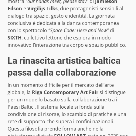
mostra
“our hands meet, please stay”
di
Jamieson
Edson
e
Virgilijs Tilks
, due protagonisti sensibili al
dialogo tra spazio, gesto e identità. La giornata
conclusiva è dedicata alla danza contemporanea
con lo spettacolo
“Space Code: Here and Now”
di
SIXTH
, collettivo lettone che esplora in modo
innovativo l’interazione tra corpo e spazio pubblico.
La rinascita artistica baltica
passa dalla collaborazione
In un momento difficile per il mercato dell’arte
globale, la
Riga Contemporary Art Fair
si distingue
per un modello basato sulla collaborazione tra i
Paesi Baltici. Il sistema locale si fonda sulla
condivisione di risorse, lo scambio di pratiche e una
rete di supporto che supera i confini nazionali.
Questa filosofia prende forma anche nella
piattaforma digitale
FOLLOW.ART
, nata nel 2025 per