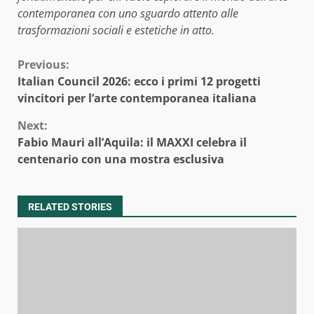
contemporanea con uno sguardo attento alle
trasformazioni sociali e estetiche in atto.
Continue
Previous:
Italian Council 2026: ecco i primi 12 progetti
Reading
vincitori per l’arte contemporanea italiana
Next:
Fabio Mauri all’Aquila: il MAXXI celebra il
centenario con una mostra esclusiva
RELATED STORIES