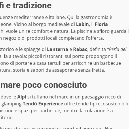
fi e tradizione
nfluenze mediterranee e italiane. Qui la gastronomia è
leone. Vicino al borgo medievale di
Labin
, il
Floria
i vuole unire comfort e natura. La piscina a sfioro guarda i
n negozio di prodotti locali completano l’offerta.
torico e le spiagge di
Lanterna
e
Rabac
, definita
“Perla del
i fa a tavola: piccoli ristoranti sul porto propongono il
ono di portare a casa tartufi per arricchire un barbecue
natura, storia e sapori da assaporare senza fretta.
e mare poco conosciuto
 dove le
Alpi
si tuffano nel mare in un paesaggio ricco di
il glamping
Tendù Experience
offre tende tipi ecosostenibili
piscine e spazi per barbecue, mentre la colazione è a
itorio.
ale per chi ama escursioni tra sport ed emozioni. Nei