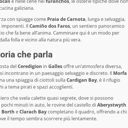
ocali
e nelle cene nei
furanchos
, le osterie tipiche dove no
cucina galiziana.
forza con spiagge come
Praia de Carnota
, lunga e selvaggia,
e imponenti. Il
Camiño dos Faros
, un sentiero panoramico
nzio che fa bene all’anima. Camminare qui è un modo per
lla folla e vicino alla natura più vera.
toria che parla
costa del
Ceredigion
in
Galles
offre un’atmosfera diversa,
 si incontrano in un paesaggio selvaggio e discreto. Il
Morfa
a una spiaggia di ciottoli sulla
Cardigan Bay
, è il rifugio
hi a tema pirati e spazi accoglienti.
tiero che svela calette quasi segrete, dove si possono
 pochi minuti in auto, le rovine del castello di
Aberystwyth
i
Borth
e
Clarach Bay
completano il quadro, offrendo a chi
dove il tempo sembra scorrere più lentamente.