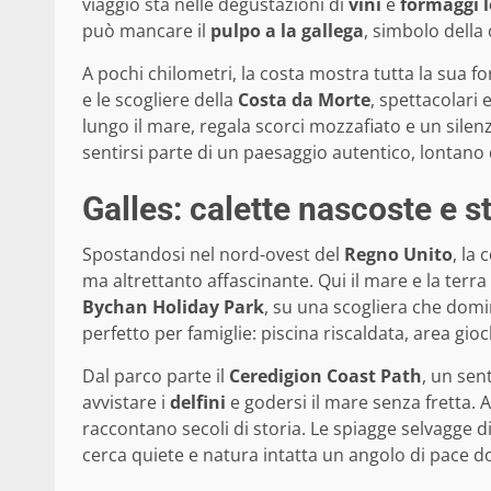
viaggio sta nelle degustazioni di
vini
e
formaggi l
può mancare il
pulpo a la gallega
, simbolo della 
A pochi chilometri, la costa mostra tutta la sua 
e le scogliere della
Costa da Morte
, spettacolari 
lungo il mare, regala scorci mozzafiato e un sile
sentirsi parte di un paesaggio autentico, lontano da
Galles: calette nascoste e s
Spostandosi nel nord-ovest del
Regno Unito
, la 
ma altrettanto affascinante. Qui il mare e la terra
Bychan Holiday Park
, su una scogliera che domin
perfetto per famiglie: piscina riscaldata, area gioc
Dal parco parte il
Ceredigion Coast Path
, un sen
avvistare i
delfini
e godersi il mare senza fretta. A
raccontano secoli di storia. Le spiagge selvagge d
cerca quiete e natura intatta un angolo di pace 