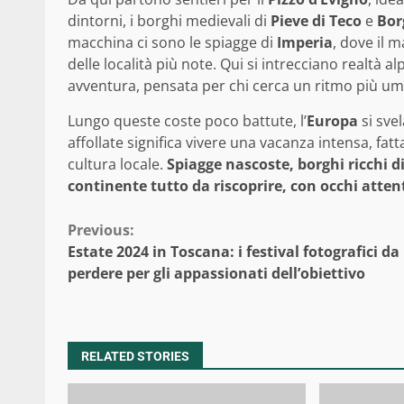
dintorni, i borghi medievali di
Pieve di Teco
e
Bor
macchina ci sono le spiagge di
Imperia
, dove il 
delle località più note. Qui si intrecciano realtà 
avventura, pensata per chi cerca un ritmo più u
Lungo queste coste poco battute, l’
Europa
si sve
affollate significa vivere una vacanza intensa, fat
cultura locale.
Spiagge nascoste, borghi ricchi d
continente tutto da riscoprire, con occhi atten
Continue
Previous:
Estate 2024 in Toscana: i festival fotografici d
Reading
perdere per gli appassionati dell’obiettivo
RELATED STORIES