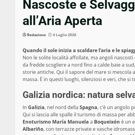
Nascoste e Selvagg
all’Aria Aperta
Redazione
4 Luglio 2026
Quando il sole inizia a scaldare l’aria e le spiag
Non le solite località affollate, ma angoli nascost
da fredde scogliere a nord fino a calde baie a su
storie antiche. Qui il sapore del mare si mescola a
massa. È in questi luoghi, silenziosi e veri, che si
Galizia nordica: natura selv
In
Galizia
, nel nord della
Spagna
, c’è un angolo p
Qui si lascia alle spalle il turismo di massa per a
Enoturismo María Manuela
a
Boqueixón
è un e
Albariño
, con terrazze private e vasche idromassa