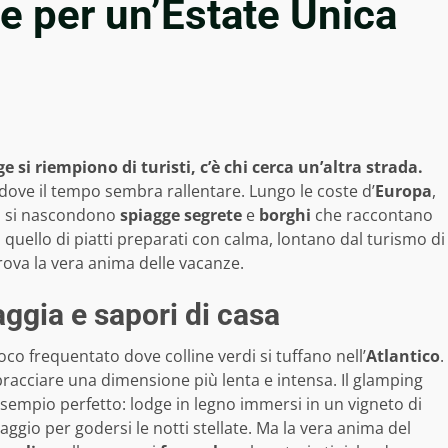
e per un’Estate Unica
ge si riempiono di turisti, c’è chi cerca un’altra strada.
i dove il tempo sembra rallentare. Lungo le coste d’
Europa
,
d, si nascondono
spiagge segrete
e
borghi
che raccontano
 quello di piatti preparati con calma, lontano dal turismo di
 trova la vera anima delle vacanze.
aggia e sapori di casa
oco frequentato dove colline verdi si tuffano nell’
Atlantico
.
bbracciare una dimensione più lenta e intensa. Il glamping
sempio perfetto: lodge in legno immersi in un vigneto di
ggio per godersi le notti stellate. Ma la vera anima del