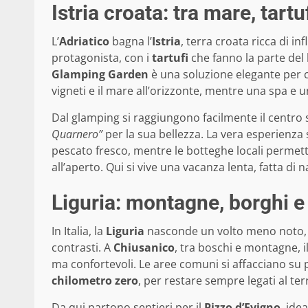
Istria croata: tra mare, tartu
L’
Adriatico
bagna l’
Istria
, terra croata ricca di i
protagonista, con i
tartufi
che fanno la parte del 
Glamping Garden
è una soluzione elegante per ch
vigneti e il mare all’orizzonte, mentre una spa e u
Dal glamping si raggiungono facilmente il centro s
Quarnero”
per la sua bellezza. La vera esperienza s
pescato fresco, mentre le botteghe locali permett
all’aperto. Qui si vive una vacanza lenta, fatta di 
Liguria: montagne, borghi 
In Italia, la
Liguria
nasconde un volto meno noto,
contrasti. A
Chiusanico
, tra boschi e montagne, 
ma confortevoli. Le aree comuni si affacciano su 
chilometro zero
, per restare sempre legati al terr
Da qui partono sentieri per il
Pizzo d’Evigno
, ide