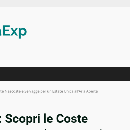
te Nascoste e Selvagge per un’Estate Unica all’Aria Aperta
 Scopri le Coste