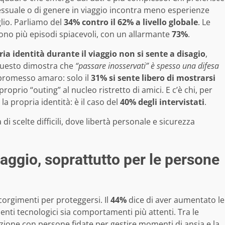
essuale o di genere in viaggio incontra meno esperienze
glio. Parliamo del
34% contro il 62% a livello globale
. Le
ivono più episodi spiacevoli, con un allarmante
73%
.
ria identità durante il viaggio non si sente a disagio
,
Questo dimostra che
“passare inosservati” è spesso una difesa
promesso amaro: solo il
31% si sente libero di mostrarsi
roprio “outing” al nucleo ristretto di amici. E c’è chi, per
a propria identità: è il caso del
40% degli intervistati
.
i scelte difficili, dove libertà personale e sicurezza
iaggio, soprattutto per le persone
orgimenti per proteggersi. Il
44%
dice di aver aumentato le
enti tecnologici sia comportamenti più attenti. Tra le
izione con persone fidate per gestire momenti di ansia e la