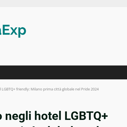
el LGBTQ+ friendly: Milano prima città globale nel Pride 2024
do negli hotel LGBTQ+