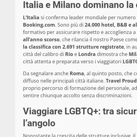
Italia e Milano dominano la 
L’Italia
si conferma leader mondiale per numero 
Booking.com
. Sono più di
24.000 hotel, B&B e al
formativo per assicurare rispetto e accoglienza a 
all’anno scorso
, che rilancia il nostro Paese com
la classifica con 2.691 strutture registrate
, in 
città del calibro di
Rio
e
Londra
dimostra che
Mi
città attenta e preparata verso i viaggiatori
LGBT
Da segnalare anche
Roma
, al quinto posto, che
diffuso nelle principali città italiane.
Travel Proud
proprio percorso di formazione del personale, a
sentire chiunque accolto senza discriminazioni.
Viaggiare LGBTQ+: tra sicure
l’angolo
Nonostante la crescita delle strutture inclusive, 