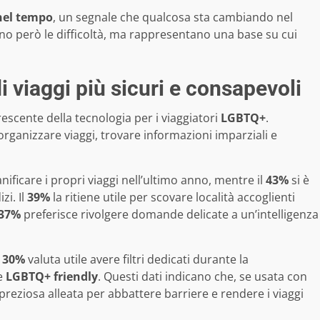
 nel tempo
, un segnale che qualcosa sta cambiando nel
ano però le difficoltà, ma rappresentano una base su cui
i viaggi più sicuri e consapevoli
crescente della tecnologia per i viaggiatori
LGBTQ+
.
rganizzare viaggi, trovare informazioni imparziali e
anificare i propri viaggi nell’ultimo anno, mentre il
43%
si è
zi. Il
39%
la ritiene utile per scovare località accoglienti
37%
preferisce rivolgere domande delicate a un’intelligenza
l
30%
valuta utile avere filtri dedicati durante la
re
LGBTQ+ friendly
. Questi dati indicano che, se usata con
reziosa alleata per abbattere barriere e rendere i viaggi