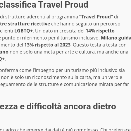
classifica Travel Proud
di strutture aderenti al programma
“Travel Proud”
di
tre strutture ricettive
che hanno seguito un percorso
clienti
LGBTQ+
. Un dato in crescita del
14% rispetto
e punto di riferimento per il turismo inclusivo.
Milano guid
aumento del
13% rispetto al 2023
. Questo testa a testa con
lano
non è solo una meta per arte e cultura, ma anche una
Q+
.
 conferma come l’impegno per un turismo più inclusivo sia
non è solo un riconoscimento sulla carta, ma un vero e
deguamento delle strutture e comunicazione mirata per far
zza e difficoltà ancora dietro
il quadro che emerge dai dati è più complesso. Chi preferisce