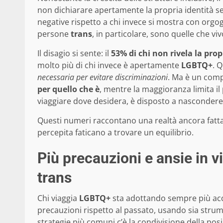
non dichiarare apertamente la propria identità s
negative rispetto a chi invece si mostra con orgo
persone
trans
, in particolare, sono quelle che v
Il disagio si sente: il
53% di chi non rivela la prop
molto più di chi invece è apertamente
LGBTQ+
. 
necessaria per evitare discriminazioni
. Ma è un com
per quello che è
, mentre la maggioranza limita il p
viaggiare dove desidera, è disposto a nascondere l
Questi numeri raccontano una realtà ancora fatta d
percepita faticano a trovare un equilibrio.
Più precauzioni e ansie in v
trans
Chi viaggia
LGBTQ+
sta adottando sempre più acc
precauzioni rispetto al passato, usando sia strum
strategie più comuni c’è la condivisione della pos