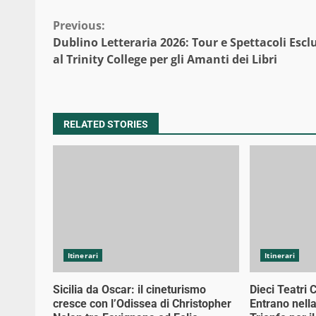
Continue
Previous:
Dublino Letteraria 2026: Tour e Spettacoli Esclu
Reading
al Trinity College per gli Amanti dei Libri
RELATED STORIES
Itinerari
Itinerari
Sicilia da Oscar: il cineturismo
Dieci Teatri 
cresce con l’Odissea di Christopher
Entrano nell