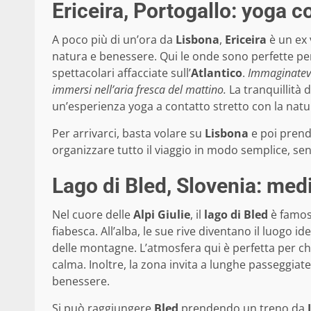
Ericeira, Portogallo: yoga c
A poco più di un’ora da
Lisbona
,
Ericeira
è un ex 
natura e benessere. Qui le onde sono perfette per 
spettacolari affacciate sull’
Atlantico
.
Immaginatevi 
immersi nell’aria fresca del mattino.
La tranquillità d
un’esperienza yoga a contatto stretto con la natu
Per arrivarci, basta volare su
Lisbona
e poi prend
organizzare tutto il viaggio in modo semplice, se
Lago di Bled, Slovenia: medi
Nel cuore delle
Alpi Giulie
, il
lago di Bled
è famoso
fiabesca. All’alba, le sue rive diventano il luogo i
delle montagne. L’atmosfera qui è perfetta per chi
calma. Inoltre, la zona invita a lunghe passeggiate
benessere.
Si può raggiungere
Bled
prendendo un treno da