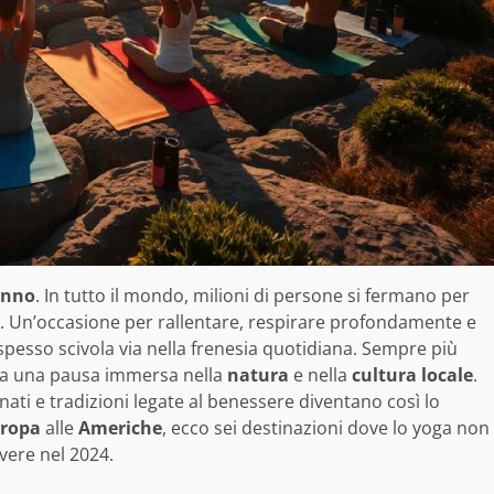
’anno
. In tutto il mondo, milioni di persone si fermano per
. Un’occasione per rallentare, respirare profondamente e
pesso scivola via nella frenesia quotidiana. Sempre più
ga a una pausa immersa nella
natura
e nella
cultura locale
.
ati e tradizioni legate al benessere diventano così lo
ropa
alle
Americhe
, ecco sei destinazioni dove lo yoga non
vere nel 2024.