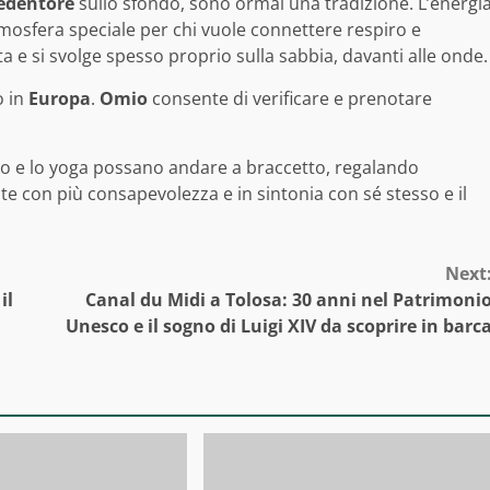
Redentore
sullo sfondo, sono ormai una tradizione. L’energi
atmosfera speciale per chi vuole connettere respiro e
a e si svolge spesso proprio sulla sabbia, davanti alle onde.
o in
Europa
.
Omio
consente di verificare e prenotare
io e lo yoga possano andare a braccetto, regalando
ate con più consapevolezza e in sintonia con sé stesso e il
Next
il
Canal du Midi a Tolosa: 30 anni nel Patrimoni
Unesco e il sogno di Luigi XIV da scoprire in barc