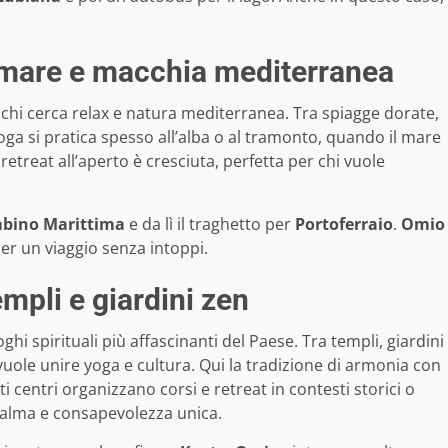
ra mare e macchia mediterranea
chi cerca relax e natura mediterranea. Tra spiagge dorate,
yoga si pratica spesso all’alba o al tramonto, quando il mare
di retreat all’aperto è cresciuta, perfetta per chi vuole
bino Marittima
e da lì il traghetto per
Portoferraio
.
Omio
er un viaggio senza intoppi.
mpli e giardini zen
oghi spirituali più affascinanti del Paese. Tra templi, giardini
i vuole unire yoga e cultura. Qui la tradizione di armonia con
i centri organizzano corsi e retreat in contesti storici o
calma e consapevolezza unica.