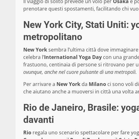
Il viaggio di solito prevede un volo per
Osaka
e po
prenotare questi spostamenti, facilitando chi vuo
New York City, Stati Uniti: y
metropolitano
New York
sembra l’ultima città dove immaginar
celebra l’
International Yoga Day
con una grande p
frastuono, centinaia di persone si ritrovano per 
ovunque, anche nel cuore pulsante di una metropoli.
Per arrivare a
New York
da
Milano
ci sono voli d
che aiutano anche a muoversi in città una volta ar
Rio de Janeiro, Brasile: yoga
davanti
Rio
regala uno scenario spettacolare per fare yoga 