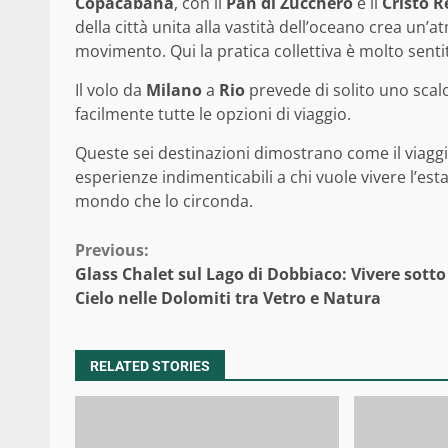
Copacabana
, con il
Pan di Zucchero
e il
Cristo 
della città unita alla vastità dell’oceano crea un’
movimento. Qui la pratica collettiva è molto sentit
Il volo da
Milano
a
Rio
prevede di solito uno scal
facilmente tutte le opzioni di viaggio.
Queste sei destinazioni dimostrano come il viagg
esperienze indimenticabili a chi vuole vivere l’est
mondo che lo circonda.
Continue
Previous:
Glass Chalet sul Lago di Dobbiaco: Vivere sotto 
Reading
Cielo nelle Dolomiti tra Vetro e Natura
RELATED STORIES