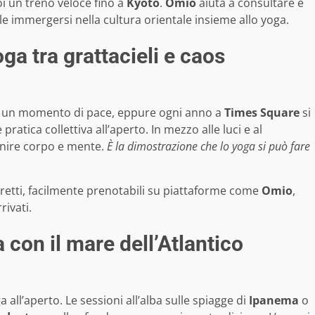
i un treno veloce fino a
Kyoto
.
Omio
aiuta a consultare e
le immergersi nella cultura orientale insieme allo yoga.
oga tra grattacieli e caos
e un momento di pace, eppure ogni anno a
Times Square
si
ratica collettiva all’aperto. In mezzo alle luci e al
unire corpo e mente.
È la dimostrazione che lo yoga si può fare
iretti, facilmente prenotabili su piattaforme come
Omio
,
rivati.
 con il mare dell’Atlantico
all’aperto. Le sessioni all’alba sulle spiagge di
Ipanema
o