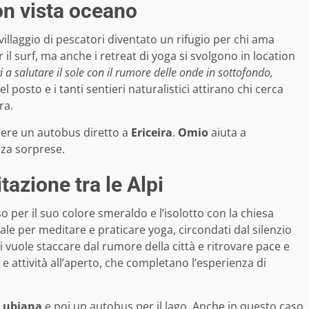
on vista oceano
villaggio di pescatori diventato un rifugio per chi ama
il surf, ma anche i retreat di yoga si svolgono in location
a salutare il sole con il rumore delle onde in sottofondo,
el posto e i tanti sentieri naturalistici attirano chi cerca
ra.
ere un autobus diretto a
Ericeira
.
Omio
aiuta a
nza sorprese.
tazione tra le Alpi
 per il suo colore smeraldo e l’isolotto con la chiesa
deale per meditare e praticare yoga, circondati dal silenzio
 vuole staccare dal rumore della città e ritrovare pace e
 e attività all’aperto, che completano l’esperienza di
Lubiana
e poi un autobus per il lago. Anche in questo caso,