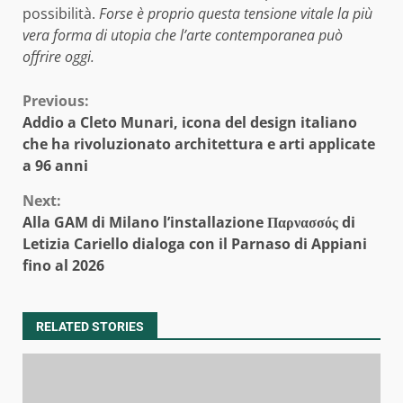
possibilità.
Forse è proprio questa tensione vitale la più
vera forma di utopia che l’arte contemporanea può
offrire oggi.
Continue
Previous:
Addio a Cleto Munari, icona del design italiano
Reading
che ha rivoluzionato architettura e arti applicate
a 96 anni
Next:
Alla GAM di Milano l’installazione Παρνασσός di
Letizia Cariello dialoga con il Parnaso di Appiani
fino al 2026
RELATED STORIES