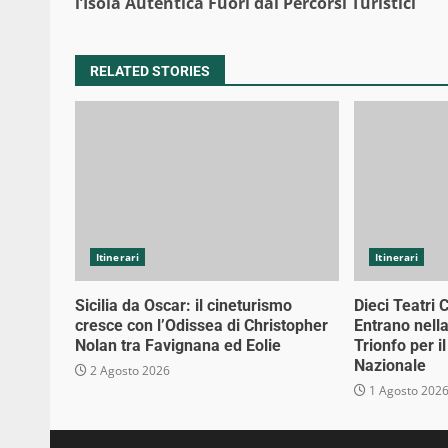
Reading
l’Isola Autentica Fuori dai Percorsi Turistici
RELATED STORIES
Itinerari
Itinerari
Sicilia da Oscar: il cineturismo
Dieci Teatri 
cresce con l’Odissea di Christopher
Entrano nell
Nolan tra Favignana ed Eolie
Trionfo per i
Nazionale
2 Agosto 2026
1 Agosto 202