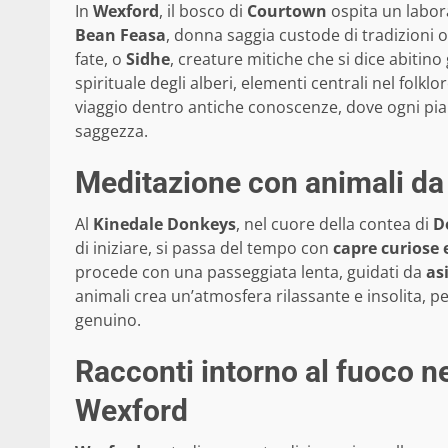
In
Wexford
, il bosco di
Courtown
ospita un labora
Bean Feasa
, donna saggia custode di tradizioni or
fate, o
Sidhe
, creature mitiche che si dice abitino g
spirituale degli alberi, elementi centrali nel folk
viaggio dentro antiche conoscenze, dove ogni pian
saggezza.
Meditazione con animali da 
Al
Kinedale Donkeys
, nel cuore della contea di
D
di iniziare, si passa del tempo con
capre curiose 
procede con una passeggiata lenta, guidati da
asi
animali crea un’atmosfera rilassante e insolita, 
genuino.
Racconti intorno al fuoco ne
Wexford