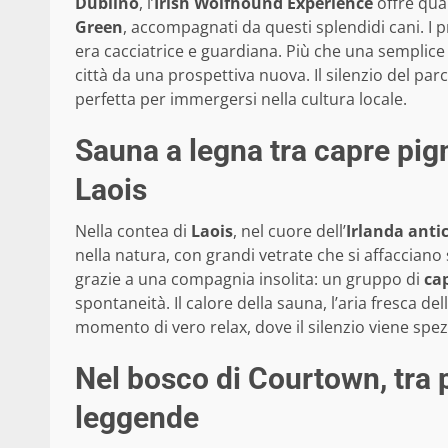
Dublino
, l’
Irish Wolfhound Experience
offre qual
Green
, accompagnati da questi splendidi cani. I 
era cacciatrice e guardiana. Più che una semplice
città da una prospettiva nuova. Il silenzio del par
perfetta per immergersi nella cultura locale.
Sauna a legna tra capre pi
Laois
Nella contea di
Laois
, nel cuore dell’
Irlanda anti
nella natura, con grandi vetrate che si affacciano 
grazie a una compagnia insolita: un gruppo di
ca
spontaneità. Il calore della sauna, l’aria fresca 
momento di vero relax, dove il silenzio viene spez
Nel bosco di Courtown, tra 
leggende