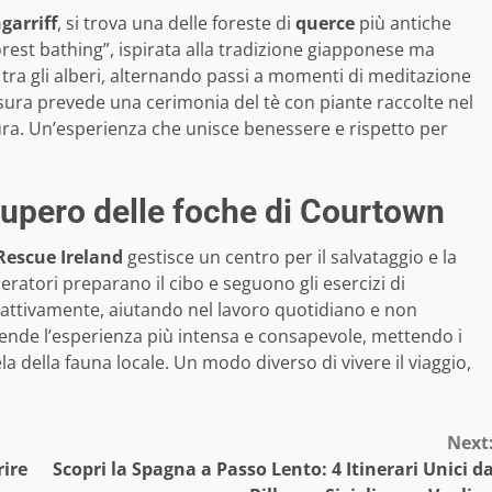
garriff
, si trova una delle foreste di
querce
più antiche
forest bathing”, ispirata alla tradizione giapponese ma
 tra gli alberi, alternando passi a momenti di meditazione
sura prevede una cerimonia del tè con piante raccolte nel
ura. Un’esperienza che unisce benessere e rispetto per
ecupero delle foche di Courtown
Rescue Ireland
gestisce un centro per il salvataggio e la
peratori preparano il cibo e seguono gli esercizi di
e attivamente, aiutando nel lavoro quotidiano e non
ende l’esperienza più intensa e consapevole, mettendo i
la della fauna locale. Un modo diverso di vivere il viaggio,
Next
rire
Scopri la Spagna a Passo Lento: 4 Itinerari Unici d