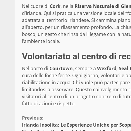
Nel cuore di
Cork
, nella
Riserva Naturale di Glen
d’Irlanda. Qui si pratica una versione locale del “
adattata al territorio irlandese. Si cammina piano
all’aperto, per un rilassamento profondo. La chiu
bosco, un gesto che rinsalda il legame con la nat
l’ambiente locale.
Volontariato al centro di r
Nel porto di
Courtown
, sempre a
Wexford
,
Seal 
cura delle foche ferite. Ogni giorno, volontari e o
riabilitazione in acqua. Chi vuole può partecipar
limitandosi a osservare. Questo coinvolgimento r
visitatori al centro di un progetto concreto di tute
fatto di azioni e rispetto.
Continue
Previous:
Irlanda Insolita: Le Esperienze Uniche per Scop