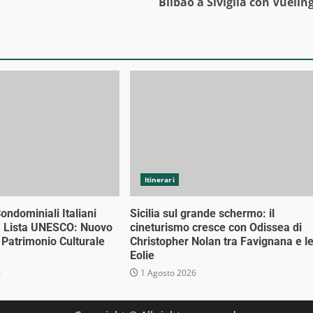
Bilbao a Siviglia con Vuelin
Itinerari
Condominiali Italiani
Sicilia sul grande schermo: il
a Lista UNESCO: Nuovo
cineturismo cresce con Odissea di
l Patrimonio Culturale
Christopher Nolan tra Favignana e l
Eolie
6
1 Agosto 2026