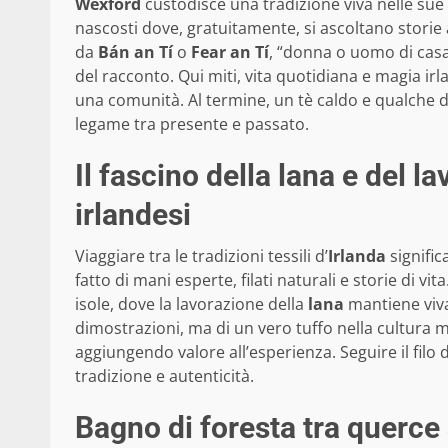
Wexford
custodisce una tradizione viva nelle sue
nascosti dove, gratuitamente, si ascoltano stori
da
Bán an Tí
o
Fear an Tí
, “donna o uomo di casa
del racconto. Qui miti, vita quotidiana e magia irl
una comunità. Al termine, un tè caldo e qualche d
legame tra presente e passato.
Il fascino della lana e del l
irlandesi
Viaggiare tra le tradizioni tessili d’
Irlanda
signific
fatto di mani esperte, filati naturali e storie di v
isole, dove la lavorazione della
lana
mantiene viva 
dimostrazioni, ma di un vero tuffo nella cultura mat
aggiungendo valore all’esperienza. Seguire il filo 
tradizione e autenticità.
Bagno di foresta tra querce 