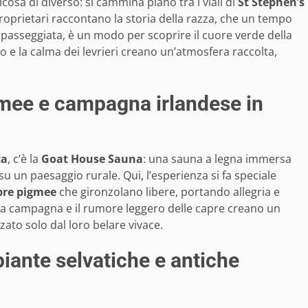
cosa di diverso: si cammina piano tra i viali di
St Stephen’s
proprietari raccontano la storia della razza, che un tempo
 passeggiata, è un modo per scoprire il cuore verde della
co e la calma dei levrieri creano un’atmosfera raccolta,
gmee e campagna irlandese in
ca
, c’è la
Goat House Sauna
: una sauna a legna immersa
su un paesaggio rurale. Qui, l’esperienza si fa speciale
pre pigmee
che gironzolano libere, portando allegria e
della campagna e il rumore leggero delle capre creano un
zato solo dal loro belare vivace.
piante selvatiche e antiche