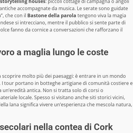
storytelling houses
: piccoli cottage di campagna o angoli
e antiche accompagnate da musica. Le serate sono guidate
”, che con il
Bastone della parola
tengono viva la magia
andese si intrecciano, mentre il pubblico si sente parte di
olce fanno da cornice a conversazioni che rafforzano il
avoro a maglia lungo le coste
a scoprire molto più dei paesaggi: è entrare in un mondo
ita. I tour portano in botteghe artigiane di comunità costiere e
un’eredità antica. Non si tratta solo di corsi o
eriale locale. Spesso si visitano anche siti storici vicini,
della lana significa vivere un’esperienza che mescola natura,
secolari nella contea di Cork