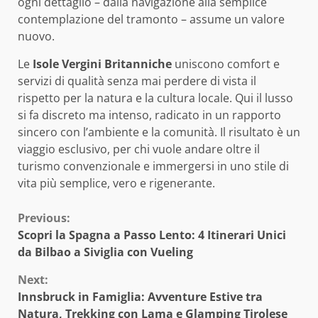
ogni dettaglio – dalla navigazione alla semplice
contemplazione del tramonto – assume un valore
nuovo.
Le
Isole Vergini Britanniche
uniscono comfort e
servizi di qualità senza mai perdere di vista il
rispetto per la natura e la cultura locale. Qui il lusso
si fa discreto ma intenso, radicato in un rapporto
sincero con l’ambiente e la comunità. Il risultato è un
viaggio esclusivo, per chi vuole andare oltre il
turismo convenzionale e immergersi in uno stile di
vita più semplice, vero e rigenerante.
Continue
Previous:
Scopri la Spagna a Passo Lento: 4 Itinerari Unici
Reading
da Bilbao a Siviglia con Vueling
Next:
Innsbruck in Famiglia: Avventure Estive tra
Natura, Trekking con Lama e Glamping Tirolese