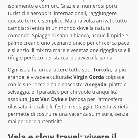
isolamento e comfort. Grazie ai numerosi porti
turistici e aeroporti internazionali, raggiungere
queste terre è semplice. Ma una volta arrivati, tutto
cambia: si entra in un mondo dove la natura
comanda. Spiagge di sabbia bianca, acque limpide e
palme creano uno scenario unico per chi cerca pace
e silenzio. Il mix tra mare e vegetazione rigogliosa è il
rifugio perfetto per staccare davvero la spina.
Ogni isola ha un carattere tutto suo.
Tortola
, la più
grande, è vivace e culturale;
Virgin Gorda
colpisce
con le sue rocce e baie nascoste;
Anegada
, piatta e
selvaggia, è il paradiso per chi vuole tranquillità
assoluta;
Jost Van Dyke
è famosa per l’atmosfera
rilassata, i locali e le feste in spiaggia. Questa varietà
permette di costruire una vacanza su misura, senza
mai perdere autenticità.
Vela e slow travel: vivere il