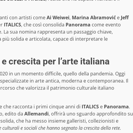
nti con artisti come
Ai Weiwei
,
Marina Abramović
e
Jeff
er
ITALICS
, che così consolida
Panorama
come evento
le. La sua nomina rappresenta un passaggio chiave,
iù solida e articolata, capace di interpretare le
e crescita per l’arte italiana
2020 in un momento difficile, quello della pandemia. Oggi
ne, specializzate in arte antica, moderna e contemporanea. Il
rcorso che valorizza il patrimonio culturale italiano
e che racconta i primi cinque anni di
ITALICS
e
Panorama
.
ro, edito da
Allemandi
, offrirà uno sguardo approfondito su
lida, che ha messo insieme galleristi, collezionisti e
 culturali e sociali che hanno segnato la crescita della rete.