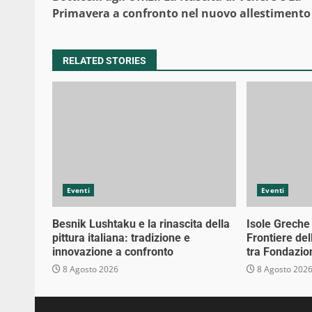
Reading
Primavera a confronto nel nuovo allestimento
RELATED STORIES
Eventi
Eventi
Besnik Lushtaku e la rinascita della
Isole Greche
pittura italiana: tradizione e
Frontiere de
innovazione a confronto
tra Fondazion
8 Agosto 2026
8 Agosto 202