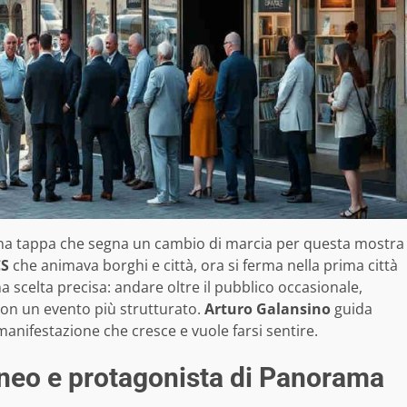
una tappa che segna un cambio di marcia per questa mostra
CS
che animava borghi e città, ora si ferma nella prima città
a scelta precisa: andare oltre il pubblico occasionale,
 con un evento più strutturato.
Arturo Galansino
guida
nifestazione che cresce e vuole farsi sentire.
neo e protagonista di Panorama