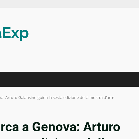
 Arturo Galansino guida la sesta edizione della mostra d’arte
ca a Genova: Arturo