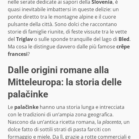
nelle serate dedicate ai sapori della
Slovenia
, è
quasi inevitabile imbattersi in queste delizie: un
ponte diretto tra le montagne alpine e il cuore
pulsante della città. Sono dolci che raccontano
storie di famiglie riunite, di feste vissute tra le vette
del
Triglav
o sulle sponde tranquille del lago di
Bled
.
Ma cosa le distingue davvero dalle più famose
crêpe
francesi
?
Dalle origini romane alla
Mitteleuropa: la storia delle
palačinke
Le
palačinke
hanno una storia lunga e intrecciata
con le tradizioni di un’ampia zona geografica.
Nascono da un’antica ricetta romana, la
placenta
, un
dolce fatto di sottili strati di pasta farciti con
formaggio e miele. Da lì, grazie a rotte commerciali e