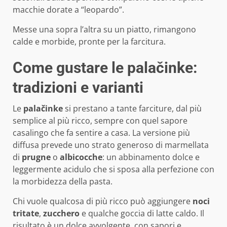
macchie dorate a “leopardo”.
Messe una sopra l’altra su un piatto, rimangono
calde e morbide, pronte per la farcitura.
Come gustare le palačinke:
tradizioni e varianti
Le
palačinke
si prestano a tante farciture, dal più
semplice al più ricco, sempre con quel sapore
casalingo che fa sentire a casa. La versione più
diffusa prevede uno strato generoso di marmellata
di
prugne
o
albicocche
: un abbinamento dolce e
leggermente acidulo che si sposa alla perfezione con
la morbidezza della pasta.
Chi vuole qualcosa di più ricco può aggiungere
noci
tritate
,
zucchero
e qualche goccia di latte caldo. Il
risultato è un dolce avvolgente, con sapori e