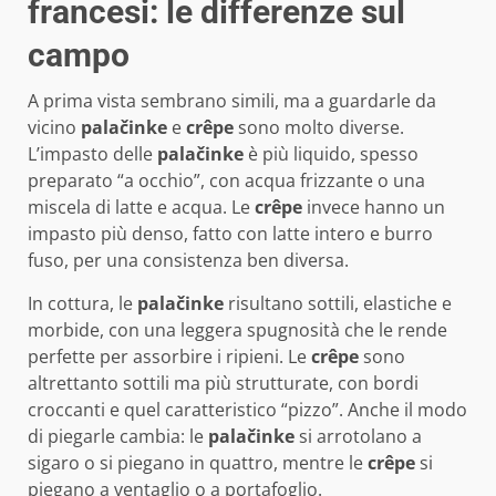
francesi: le differenze sul
campo
A prima vista sembrano simili, ma a guardarle da
vicino
palačinke
e
crêpe
sono molto diverse.
L’impasto delle
palačinke
è più liquido, spesso
preparato “a occhio”, con acqua frizzante o una
miscela di latte e acqua. Le
crêpe
invece hanno un
impasto più denso, fatto con latte intero e burro
fuso, per una consistenza ben diversa.
In cottura, le
palačinke
risultano sottili, elastiche e
morbide, con una leggera spugnosità che le rende
perfette per assorbire i ripieni. Le
crêpe
sono
altrettanto sottili ma più strutturate, con bordi
croccanti e quel caratteristico “pizzo”. Anche il modo
di piegarle cambia: le
palačinke
si arrotolano a
sigaro o si piegano in quattro, mentre le
crêpe
si
piegano a ventaglio o a portafoglio.