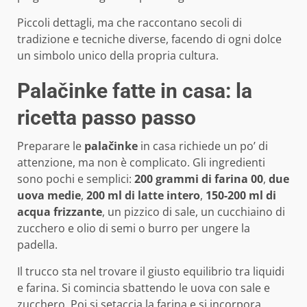
Piccoli dettagli, ma che raccontano secoli di
tradizione e tecniche diverse, facendo di ogni dolce
un simbolo unico della propria cultura.
Palačinke fatte in casa: la
ricetta passo passo
Preparare le
palačinke
in casa richiede un po’ di
attenzione, ma non è complicato. Gli ingredienti
sono pochi e semplici:
200 grammi di farina 00
,
due
uova medie
,
200 ml di latte intero
,
150-200 ml di
acqua frizzante
, un pizzico di sale, un cucchiaino di
zucchero e olio di semi o burro per ungere la
padella.
Il trucco sta nel trovare il giusto equilibrio tra liquidi
e farina. Si comincia sbattendo le uova con sale e
zucchero. Poi si setaccia la farina e si incorpora