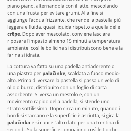
piano piano, alternandola con il latte, mescolando
con una frusta per evitare grumi. Alla fine si
aggiunge l’acqua frizzante, che rende la pastella più
leggera e fluida, quasi liquida rispetto a quella delle
crêpe
. Dopo aver mescolato, conviene lasciare
riposare l’impasto almeno 15 minuti a temperatura
ambiente, così le bollicine si distribuiscono bene e la
farina si idrata.
La cottura va fatta su una padella antiaderente o
una piastra per
palačinke
, scaldata a fuoco medio-
alto. Prima di versare la pastella si passa un velo di
olio o burro, distribuito con un foglio di carta
assorbente. Si versa un mestolo e, con un
movimento rapido della padella, si stende uno
strato sottilissimo. Dopo circa un minuto, quando i
bordi si staccano e la superficie è asciutta, si gira la
palačinka
e si cuoce l’altro lato per una trentina di
secondi. Sulla superficie compaiono così le tipiche