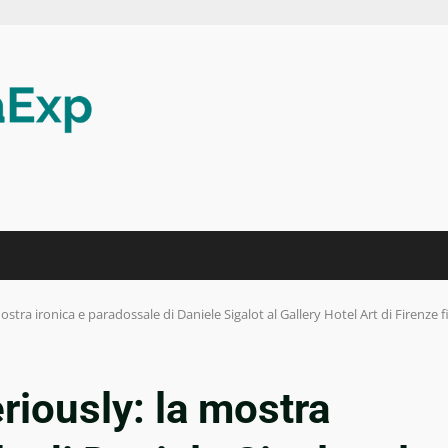
ostra ironica e paradossale di Daniele Sigalot al Gallery Hotel Art di Firenze f
riously: la mostra