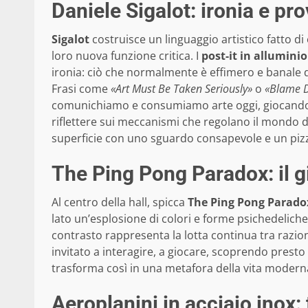
Daniele Sigalot: ironia e pr
Sigalot
costruisce un linguaggio artistico fatto di
loro nuova funzione critica. I
post-it in alluminio
ironia: ciò che normalmente è effimero e banale
Frasi come
«Art Must Be Taken Seriously»
o
«Blame D
comunichiamo e consumiamo arte oggi, giocando t
riflettere sui meccanismi che regolano il mondo d
superficie con uno sguardo consapevole e un pizz
The Ping Pong Paradox: il g
Al centro della hall, spicca
The Ping Pong Parado
lato un’esplosione di colori e forme psichedeliche
contrasto rappresenta la lotta continua tra razional
invitato a interagire, a giocare, scoprendo presto c
trasforma così in una metafora della vita moderna,
Aeroplanini in acciaio inox: 