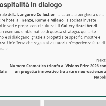
ospitalità in dialogo
rale della
Lungarno Collection
, la catena alberghiera della
tire hotel a
Firenze, Roma
e
Milano
, la società investe
n veri e propri centri culturali. Il
Gallery Hotel Art di
 un esempio emblematico di questa strategia: qui, arte
 e si dialogano, grazie a progetti site specific, mostre e
nza. Un’offerta che regala ai visitatori un’esperienza fatta di
urale.
Next
a
Numero Cromatico trionfa al Visions Prize 2026 co
Sala
un progetto innovativo tra arte e neuroscienze 
Napol