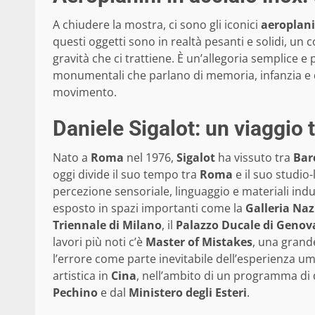
A chiudere la mostra, ci sono gli iconici
aeroplani
questi oggetti sono in realtà pesanti e solidi, un c
gravità che ci trattiene. È un’allegoria semplice e p
monumentali che parlano di memoria, infanzia e d
movimento.
Daniele Sigalot: un viaggio
Nato a
Roma
nel 1976,
Sigalot
ha vissuto tra
Bar
oggi divide il suo tempo tra
Roma
e il suo studio
percezione sensoriale, linguaggio e materiali indu
esposto in spazi importanti come la
Galleria Na
Triennale di Milano
, il
Palazzo Ducale di Genov
lavori più noti c’è
Master of Mistakes
, una grande
l’errore come parte inevitabile dell’esperienza 
artistica in
Cina
, nell’ambito di un programma di 
Pechino
e dal
Ministero degli Esteri
.