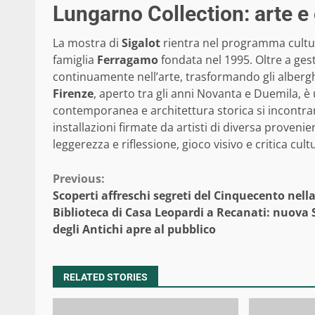
Lungarno Collection: arte e 
La mostra di
Sigalot
rientra nel programma cultu
famiglia
Ferragamo
fondata nel 1995. Oltre a ges
continuamente nell’arte, trasformando gli alberghi i
Firenze
, aperto tra gli anni Novanta e Duemila, è
contemporanea e architettura storica si incontrano
installazioni firmate da artisti di diversa provenie
leggerezza e riflessione, gioco visivo e critica cult
Continue
Previous:
Scoperti affreschi segreti del Cinquecento nell
Reading
Biblioteca di Casa Leopardi a Recanati: nuova 
degli Antichi apre al pubblico
RELATED STORIES