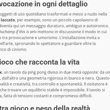
ovocazione in ogni dettaglio
 oggetti di uso quotidiano trasformati e messi a nudo nella
 laccato
, per esempio, sono un piccolo capolavoro di
 diventa qui un messaggio duraturo, ambiguo e autoironico.
uchamp if this is art»
mettono in discussione il modo in cui
ra provocazione e umorismo. L’installazione invita a
ell’arte, spronando lo spettatore a guardare oltre la
ico di cinismo.
ioco che racconta la vita
x
, un tavolo da ping pong diviso in due metà opposte: da u
, dall’altro una geometria rigorosa in bianco e nero. Questo
ità e creatività, tra controllo e spontaneità. Il visitatore è
he trovare un equilibrio stabile è impossibile. Il tavolo si
 fatta di tensioni costanti e compromessi difficili.
tra gioco e peso della realtà