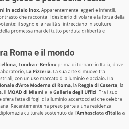
ni in acciaio inox
. Apparentemente leggeri e infantili,
ontrasto che racconta il desiderio di volare e la forza della
otente: il sogno e la realtà si intrecciano in sculture
ella promessa mai del tutto perduta di libertà e
 tra Roma e il mondo
cellona, Londra
e
Berlino
prima di tornare in Italia, dove
-laboratorio,
La Pizzeria
. La sua arte si muove tra
striali, con un uso marcato di alluminio e acciaio. Ha
zionale d’Arte Moderna di Roma
, la
Reggia di Caserta
, la
a
, il
MOAD di Miami
e le
Gallerie degli Uffizi
. Tra i suoi
 sfera fatta di fogli di alluminio accartocciati che celebra
umana. Recentemente ha preso parte a una residenza
diplomazia culturale sostenuto dall’
Ambasciata d’Italia a