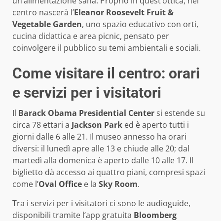
un’alimentazione sana. Proprio in quest’ottica, nel
centro nascerà l’
Eleanor Roosevelt Fruit &
Vegetable Garden
, uno spazio educativo con orti,
cucina didattica e area picnic, pensato per
coinvolgere il pubblico su temi ambientali e sociali.
Come visitare il centro: orari
e servizi per i visitatori
Il
Barack Obama Presidential Center
si estende su
circa 78 ettari a
Jackson Park
ed è aperto tutti i
giorni dalle 6 alle 21. Il museo annesso ha orari
diversi: il lunedì apre alle 13 e chiude alle 20; dal
martedì alla domenica è aperto dalle 10 alle 17. Il
biglietto dà accesso ai quattro piani, compresi spazi
come l’
Oval Office
e la
Sky Room
.
Tra i servizi per i visitatori ci sono le audioguide,
disponibili tramite l’app gratuita
Bloomberg