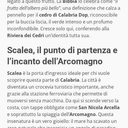
legato a questo frutto. La
Bibbia
lo celebra come
“il
frutto dell’albero più bello”
, una definizione che calza a
pennello per il
cedro di Calabria Dop
, riconoscibile
per la buccia liscia, il verde intenso e un profumo
inconfondibile. Cresce solo qui, conferendo alla
Riviera dei Cedri
un’identità tutta sua.
Scalea, il punto di partenza e
l’incanto dell’Arcomagno
Scalea
è la porta d’ingresso ideale per chi vuole
scoprire questa parte di
Calabria
. La città è
diventata un crocevia turistico importante, anche
grazie alla stazione ferroviaria che permette di
muoversi senza macchina. Da qui si scende verso la
costa, con tappe obbligate come
San Nicola Arcella
e soprattutto la spiaggia dell’
Arcomagno
. Questa
insenatura è un vero gioiello: il mare ha scavato un
arco naturale che incornicia un angolo di paradiso.