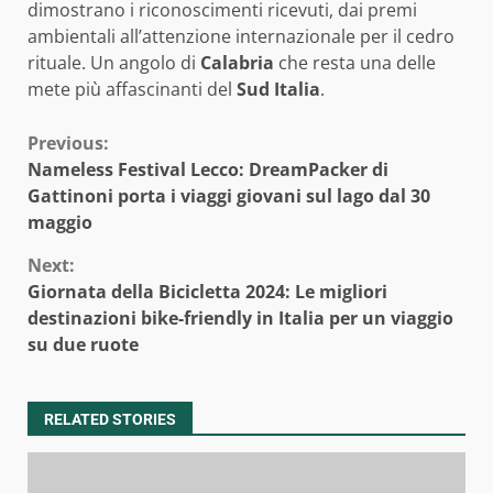
dimostrano i riconoscimenti ricevuti, dai premi
ambientali all’attenzione internazionale per il cedro
rituale. Un angolo di
Calabria
che resta una delle
mete più affascinanti del
Sud Italia
.
Continue
Previous:
Nameless Festival Lecco: DreamPacker di
Reading
Gattinoni porta i viaggi giovani sul lago dal 30
maggio
Next:
Giornata della Bicicletta 2024: Le migliori
destinazioni bike-friendly in Italia per un viaggio
su due ruote
RELATED STORIES