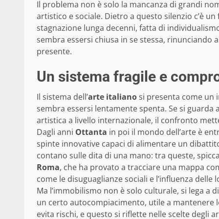
Il problema non è solo la mancanza di grandi nomi
artistico e sociale. Dietro a questo silenzio c’è u
stagnazione lunga decenni, fatta di individualismo 
sembra essersi chiusa in se stessa, rinunciando a
presente.
Un sistema fragile e compr
Il sistema dell’
arte italiano
si presenta come un in
sembra essersi lentamente spenta. Se si guarda a
artistica a livello internazionale, il confronto met
Dagli anni
Ottanta
in poi il mondo dell’arte è ent
spinte innovative capaci di alimentare un dibattito
contano sulle dita di una mano: tra queste, spicca
Roma
, che ha provato a tracciare una mappa com
come le disuguaglianze sociali e l’influenza delle l
Ma l’immobilismo non è solo culturale, si lega a 
un certo autocompiacimento, utile a mantenere l
evita rischi, e questo si riflette nelle scelte degli