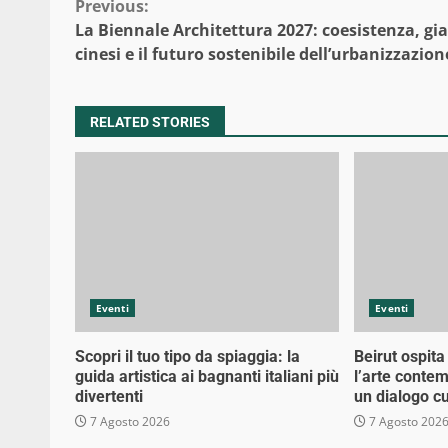
Continue
Previous:
La Biennale Architettura 2027: coesistenza, gia
Reading
cinesi e il futuro sostenibile dell’urbanizzazion
RELATED STORIES
Eventi
Eventi
Scopri il tuo tipo da spiaggia: la
Beirut ospita
guida artistica ai bagnanti italiani più
l’arte conte
divertenti
un dialogo cu
7 Agosto 2026
7 Agosto 202