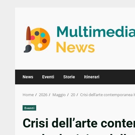
Skip
to
content
News
Eventi
Storie
Itinerari
Home
2026
Maggio
20
Crisi dell’arte contemporanea ita
Eventi
Crisi dell’arte conte