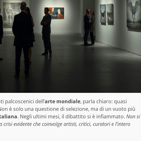
i palcoscenici dell’
arte mondiale
, parla chiaro: quasi
 Non è solo una questione di selezione, ma di un vuoto più
taliana
. Negli ultimi mesi, il dibattito si è infiammato.
Non si
crisi evidente che coinvolge artisti, critici, curatori e l’intero