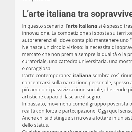
L’arte italiana tra sopravvi
In questo scenario, l’
arte italiana
si è spesso tra
innovazione. La competizione si sposta su territori p
autoreferenziali, dove conta più mantenere uno “
Ne nasce un circolo vizioso: la necessità di sopr
mercato che non premia sempre la qualità o la prof
curatoriale, una cattedra universitaria, una most
e coraggiosa.
L’arte contemporanea
italiana
sembra così rinu
concentrarsi sulla narrazione personale, spesso a
più ampio di passivizzazione sociale, che rende più
artistiche capaci di lasciare il segno.
In passato, movimenti come il gruppo poverista o 
realtà con forza e partecipazione. Oggi quel senso
Anche chi si distingue si ritrova a lottare in un
dello status.
Qualche speranza può venire solo da pratiche comu