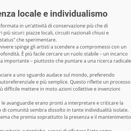
venza locale e individualismo
sformata in un’attività di conservazione più che di
iù sicuri: piazze locali, circuiti nazionali chiusi e
status” che sperimentare.
avvivere spinge gli artisti a scendere a compromessi con un
ondità. È più facile cercare un ruolo stabile – un incarico
ra importante – piuttosto che puntare a una ricerca radicale
nciare a uno sguardo audace sul mondo, preferendo
utoreferenziale e più semplice. Questo riflette un processo
 difficile mettere in moto azioni collettive e invenzioni
le avanguardie erano pronti a interpretare e criticare la
 di comunità sembra dissolto in tante individualità isolate.
 sistema che premia soprattutto la presenza e il mantenimento
nitarie autentiche, capaci di rifiutare l’arte come