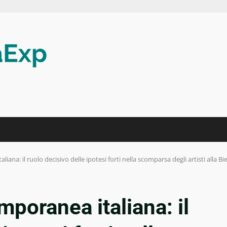
liana: il ruolo decisivo delle ipotesi forti nella scomparsa degli artisti alla B
mporanea italiana: il