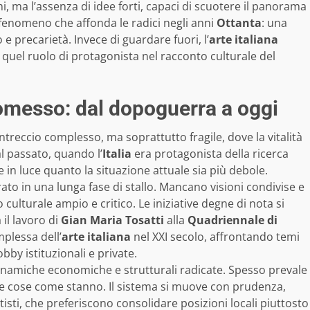
, ma l’assenza di idee forti, capaci di scuotere il panorama
n fenomeno che affonda le radici negli anni
Ottanta
: una
e precarietà. Invece di guardare fuori, l’
arte italiana
 quel ruolo di protagonista nel racconto culturale del
omesso: dal dopoguerra a oggi
treccio complesso, ma soprattutto fragile, dove la vitalità
l passato, quando l’
Italia
era protagonista della ricerca
te in luce quanto la situazione attuale sia più debole.
rato in una lunga fase di stallo. Mancano visioni condivise e
 culturale ampio e critico. Le iniziative degne di nota si
 il lavoro di
Gian Maria Tosatti
alla
Quadriennale di
plessa dell’
arte italiana
nel XXI secolo, affrontando temi
obby istituzionali e private.
dinamiche economiche e strutturali radicate. Spesso prevale
e cose come stanno. Il sistema si muove con prudenza,
 artisti, che preferiscono consolidare posizioni locali piuttosto