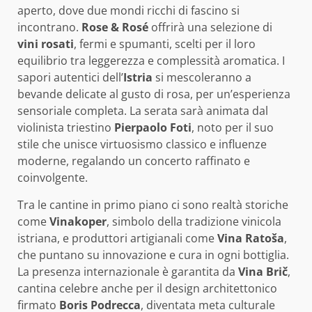
aperto, dove due mondi ricchi di fascino si
incontrano.
Rose & Rosé
offrirà una selezione di
vini rosati
, fermi e spumanti, scelti per il loro
equilibrio tra leggerezza e complessità aromatica. I
sapori autentici dell’
Istria
si mescoleranno a
bevande delicate al gusto di rosa, per un’esperienza
sensoriale completa. La serata sarà animata dal
violinista triestino
Pierpaolo Foti
, noto per il suo
stile che unisce virtuosismo classico e influenze
moderne, regalando un concerto raffinato e
coinvolgente.
Tra le cantine in primo piano ci sono realtà storiche
come
Vinakoper
, simbolo della tradizione vinicola
istriana, e produttori artigianali come
Vina Ratoša
,
che puntano su innovazione e cura in ogni bottiglia.
La presenza internazionale è garantita da
Vina Brič
,
cantina celebre anche per il design architettonico
firmato
Boris Podrecca
, diventata meta culturale