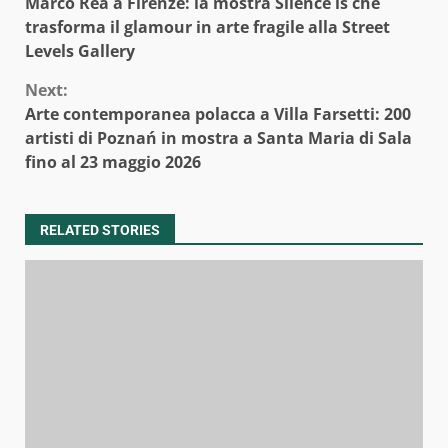
Marco Rèa a Firenze: la mostra Silence is che
Reading
trasforma il glamour in arte fragile alla Street
Levels Gallery
Next:
Arte contemporanea polacca a Villa Farsetti: 200
artisti di Poznań in mostra a Santa Maria di Sala
fino al 23 maggio 2026
RELATED STORIES