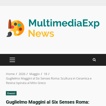
Skip
to
content
PRIMARY
MENU
Home
2026
Maggio
18
Guglielmo Maggini al Six Senses Roma: Scultura in Ceramica e
Resina Ispirata al Mito Greco
Eventi
Guglielmo Maggini al Six Senses Roma: