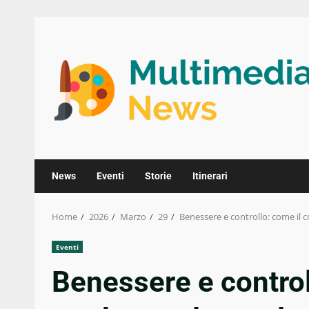
Skip
to
content
News
Eventi
Storie
Itinerari
Home
2026
Marzo
29
Benessere e controllo: come il 
Eventi
Benessere e control