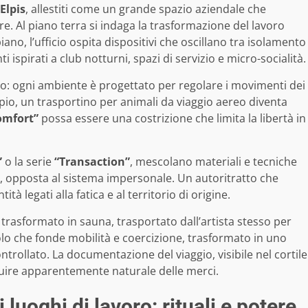
Elpis
, allestiti come un grande spazio aziendale che
e. Al piano terra si indaga la trasformazione del lavoro
no, l’ufficio ospita dispositivi che oscillano tra isolamento
 ispirati a club notturni, spazi di servizio e micro-socialità.
lo: ogni ambiente è progettato per regolare i movimenti dei
pio, un trasportino per animali da viaggio aereo diventa
omfort”
possa essere una costrizione che limita la libertà in
”
o la serie
“Transaction”
, mescolano materiali e tecniche
po, opposta al sistema impersonale. Un autoritratto che
ità legati alla fatica e al territorio di origine.
 trasformato in sauna, trasportato dall’artista stesso per
lo che fonde mobilità e coercizione, trasformato in uno
ntrollato. La documentazione del viaggio, visibile nel cortile
 fluire apparentemente naturale delle merci.
luoghi di lavoro: rituali e potere