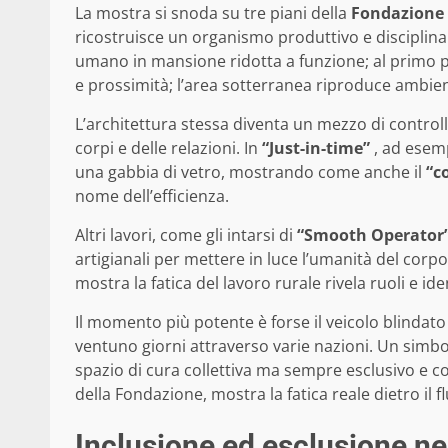
La mostra si snoda su tre piani della
Fondazione 
ricostruisce un organismo produttivo e disciplinar
umano in mansione ridotta a funzione; al primo pia
e prossimità; l’area sotterranea riproduce ambienti
L’architettura stessa diventa un mezzo di control
corpi e delle relazioni. In
“Just-in-time”
, ad esem
una gabbia di vetro, mostrando come anche il
“c
nome dell’efficienza.
Altri lavori, come gli intarsi di
“Smooth Operator
artigianali per mettere in luce l’umanità del cor
mostra la fatica del lavoro rurale rivela ruoli e ident
Il momento più potente è forse il veicolo blindato
ventuno giorni attraverso varie nazioni. Un simbo
spazio di cura collettiva ma sempre esclusivo e co
della Fondazione, mostra la fatica reale dietro il
Inclusione ed esclusione nei 