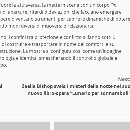
 fuori: la attraversa, la mette in scena con un corpo
“in
ca di aperture, ritardi o deviazioni che facciano emergere
opere diventano strumenti per capire le dinamiche di poter
do modi diversi di muoversi e relazionarsi.
, i confini tra protezione e conflitto si fanno sottili.
 di costruire e trasportare in nome del comfort, e su
truzione. La mostra si configura così come un’indagine
cnologia e identità, smascherando il controllo globale e
mpo.
Next
l
Zaelia Bishop svela i misteri della notte nel su
nuovo libro-opera “Lunario per sonnambuli