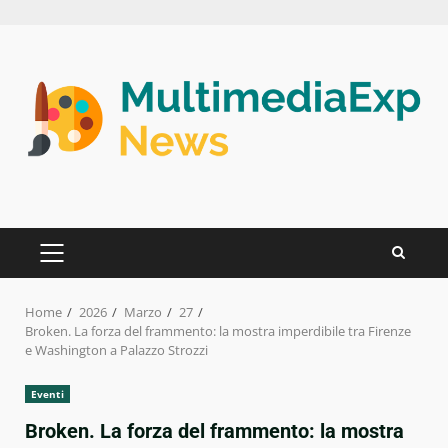
Skip
to
content
PRIMARY
MENU
Home
2026
Marzo
27
Broken. La forza del frammento: la mostra imperdibile tra Firenze
e Washington a Palazzo Strozzi
Eventi
Broken. La forza del frammento: la mostra