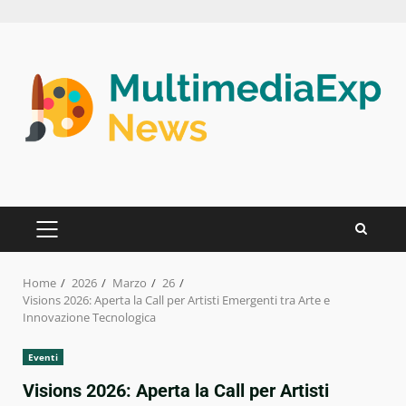
Skip
to
content
PRIMARY
MENU
Home
2026
Marzo
26
Visions 2026: Aperta la Call per Artisti Emergenti tra Arte e
Innovazione Tecnologica
Eventi
Visions 2026: Aperta la Call per Artisti