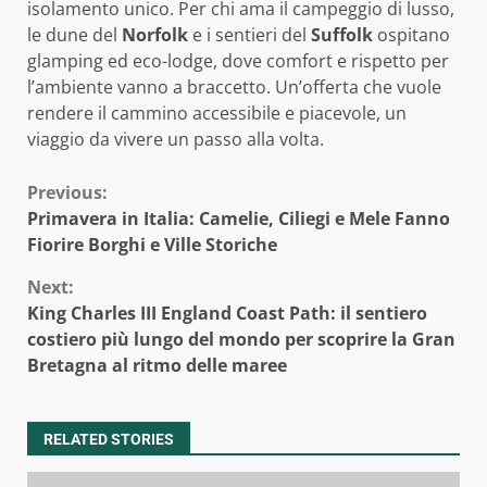
isolamento unico. Per chi ama il campeggio di lusso,
le dune del
Norfolk
e i sentieri del
Suffolk
ospitano
glamping ed eco-lodge, dove comfort e rispetto per
l’ambiente vanno a braccetto. Un’offerta che vuole
rendere il cammino accessibile e piacevole, un
viaggio da vivere un passo alla volta.
Continue
Previous:
Primavera in Italia: Camelie, Ciliegi e Mele Fanno
Reading
Fiorire Borghi e Ville Storiche
Next:
King Charles III England Coast Path: il sentiero
costiero più lungo del mondo per scoprire la Gran
Bretagna al ritmo delle maree
RELATED STORIES