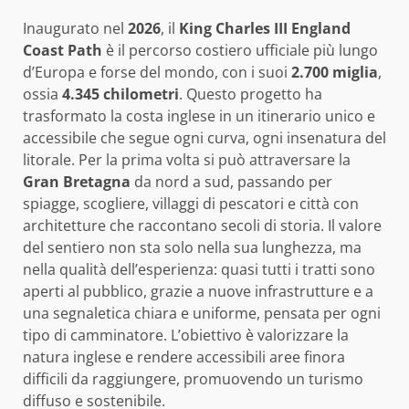
Inaugurato nel
2026
, il
King Charles III England
Coast Path
è il percorso costiero ufficiale più lungo
d’Europa e forse del mondo, con i suoi
2.700 miglia
,
ossia
4.345 chilometri
. Questo progetto ha
trasformato la costa inglese in un itinerario unico e
accessibile che segue ogni curva, ogni insenatura del
litorale. Per la prima volta si può attraversare la
Gran Bretagna
da nord a sud, passando per
spiagge, scogliere, villaggi di pescatori e città con
architetture che raccontano secoli di storia. Il valore
del sentiero non sta solo nella sua lunghezza, ma
nella qualità dell’esperienza: quasi tutti i tratti sono
aperti al pubblico, grazie a nuove infrastrutture e a
una segnaletica chiara e uniforme, pensata per ogni
tipo di camminatore. L’obiettivo è valorizzare la
natura inglese e rendere accessibili aree finora
difficili da raggiungere, promuovendo un turismo
diffuso e sostenibile.