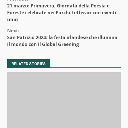
Continue
21 marzo: Primavera, Giornata della Poesia e
Reading
Foreste celebrate nei Parchi Letterari con eventi
unici
Next:
San Patrizio 2024: la festa irlandese che illumina
il mondo con il Global Greening
RELATED STORIES