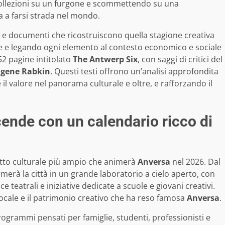
collezioni su un furgone e scommettendo su una
a a farsi strada nel mondo.
 e documenti che ricostruiscono quella stagione creativa
le e legando ogni elemento al contesto economico e sociale
52 pagine intitolato
The Antwerp Six
, con saggi di critici del
gene Rabkin
. Questi testi offrono un’analisi approfondita
 il valore nel panorama culturale e oltre, e rafforzando il
cende con un calendario ricco di
etto culturale più ampio che animerà
Anversa
nel 2026. Dal
merà la città in un grande laboratorio a cielo aperto, con
 teatrali e iniziative dedicate a scuole e giovani creativi.
 locale e il patrimonio creativo che ha reso famosa
Anversa
.
 programmi pensati per famiglie, studenti, professionisti e