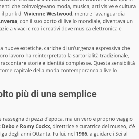
menti che coinvolgevano moda, musica, arti visive e cultura
 il punk di
Vivienne Westwood
, mentre l’avanguardia
Anversa
, con il suo porto di livello mondiale, diventava un
zie a vivaci circoli creativi dove musica elettronica e
a a nuove estetiche, cariche di un’urgenza espressiva che
loro lavoro ha reinterpretato la sartorialità tradizionale,
raccontare storie e identità complesse. Questa sensibilità
come capitale della moda contemporanea a livello
to più di una semplice
 rassegna di pezzi d’epoca, ma un vero e proprio viaggio
t Debo
e
Romy Cockx
, direttrice e curatrice del museo, c’è
lga degli anni Ottanta. Fu lui, nel
1986
, a guidare i Sei al