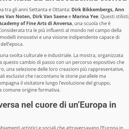
 tra gli anni Settanta e Ottanta:
Dirk Bikkembergs, Ann
es Van Noten, Dirk Van Saene
e
Marina Yee
. Questi stilisti
Academy of Fine Arts di Anversa
, una scuola che è
onsiderata tra le più influenti al mondo nel campo della
modelli innovativi e una visione indipendente capace di
 dell’epoca.
 una svolta culturale e industriale. La mostra, organizzata
ta questo cambio di passo con un percorso espositivo che
tro, una selezione delle loro creazioni più rappresentative,
ali esclusivi che raccontano le storie parallele ma
ccompagna il visitatore lungo l’evoluzione del gruppo,
 la comune origine formativa.
versa nel cuore di un’Europa in
biamenti artistici e sociali che attraversavano l’Europa in