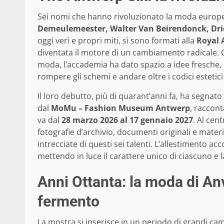
Sei nomi che hanno rivoluzionato la moda europea
Demeulemeester, Walter Van Beirendonck, Dri
oggi veri e propri miti, si sono formati alla
Royal 
diventata il motore di un cambiamento radicale. C
moda, l’accademia ha dato spazio a idee fresche, 
rompere gli schemi e andare oltre i codici estetici
Il loro debutto, più di quarant’anni fa, ha segnato
dal
MoMu – Fashion Museum Antwerp
, raccon
va dal
28 marzo 2026 al 17 gennaio 2027
. Al cen
fotografie d’archivio, documenti originali e materi
intrecciate di questi sei talenti. L’allestimento a
mettendo in luce il carattere unico di ciascuno e
Anni Ottanta: la moda di An
fermento
La mostra si inserisce in un periodo di grandi cam