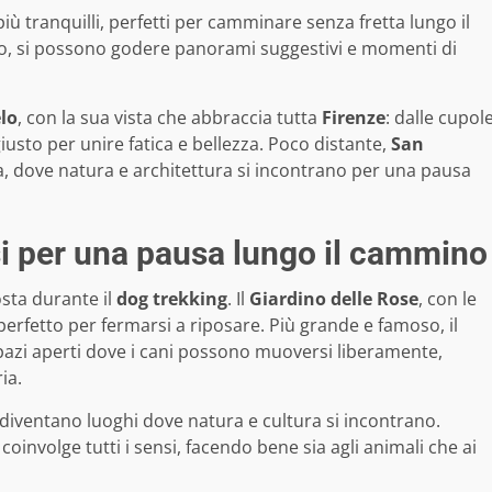
più tranquilli, perfetti per camminare senza fretta lungo il
onto, si possono godere panorami suggestivi e momenti di
lo
, con la sua vista che abbraccia tutta
Firenze
: dalle cupol
giusto per unire fatica e bellezza. Poco distante,
San
a, dove natura e architettura si incontrano per una pausa
asi per una pausa lungo il cammino
sta durante il
dog trekking
. Il
Giardino delle Rose
, con le
o perfetto per fermarsi a riposare. Più grande e famoso, il
pazi aperti dove i cani possono muoversi liberamente,
ia.
 diventano luoghi dove natura e cultura si incontrano.
oinvolge tutti i sensi, facendo bene sia agli animali che ai