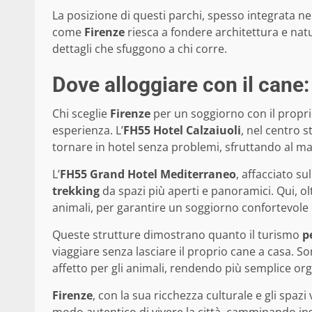
La posizione di questi parchi, spesso integrata nel
come
Firenze
riesca a fondere architettura e nat
dettagli che sfuggono a chi corre.
Dove alloggiare con il cane:
Chi sceglie
Firenze
per un soggiorno con il proprio
esperienza. L’
FH55 Hotel Calzaiuoli
, nel centro s
tornare in hotel senza problemi, sfruttando al ma
L’
FH55 Grand Hotel Mediterraneo
, affacciato sull
trekking
da spazi più aperti e panoramici. Qui, olt
animali, per garantire un soggiorno confortevole 
Queste strutture dimostrano quanto il turismo
p
viaggiare senza lasciare il proprio cane a casa. S
affetto per gli animali, rendendo più semplice org
Firenze
, con la sua ricchezza culturale e gli spaz
modo autentico di vivere la città, camminando in