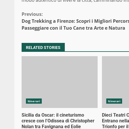
Continue
Previous:
Dog Trekking a Firenze: Scopri i Migliori Percors
Reading
Passeggiare con il Tuo Cane tra Arte e Natura
RELATED STORIES
Itinerari
Itinerari
Sicilia da Oscar: il cineturismo
Dieci Teatri 
cresce con l’Odissea di Christopher
Entrano nell
Nolan tra Favignana ed Eolie
Trionfo per i