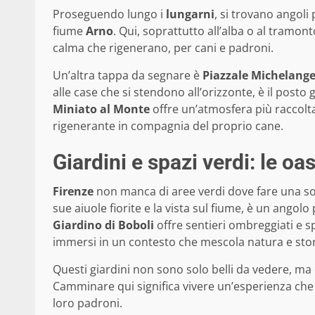
Proseguendo lungo i
lungarni
, si trovano angoli 
fiume
Arno
. Qui, soprattutto all’alba o al tram
calma che rigenerano, per cani e padroni.
Un’altra tappa da segnare è
Piazzale Michelange
alle case che si stendono all’orizzonte, è il posto 
Miniato al Monte
offre un’atmosfera più raccolt
rigenerante in compagnia del proprio cane.
Giardini e spazi verdi: le o
Firenze
non manca di aree verdi dove fare una so
sue aiuole fiorite e la vista sul fiume, è un angol
Giardino di Boboli
offre sentieri ombreggiati e s
immersi in un contesto che mescola natura e stor
Questi giardini non sono solo belli da vedere, ma
Camminare qui significa vivere un’esperienza che c
loro padroni.