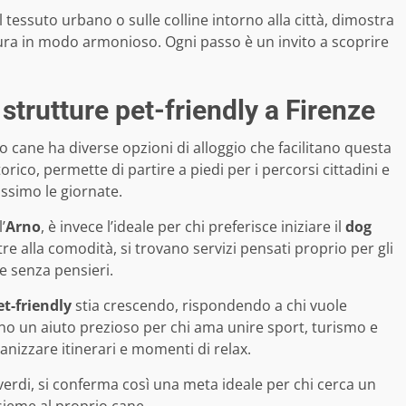
 tessuto urbano o sulle colline intorno alla città, dimostra
ura in modo armonioso. Ogni passo è un invito a scoprire
 strutture pet-friendly a Firenze
 cane ha diverse opzioni di alloggio che facilitano questa
torico, permette di partire a piedi per i percorsi cittadini e
ssimo le giornate.
’
Arno
, è invece l’ideale per chi preferisce iniziare il
dog
re alla comodità, si trovano servizi pensati proprio per gli
e senza pensieri.
et-friendly
stia crescendo, rispondendo a chi vuole
ono un aiuto prezioso per chi ama unire sport, turismo e
anizzare itinerari e momenti di relax.
i verdi, si conferma così una meta ideale per chi cerca un
sieme al proprio cane.