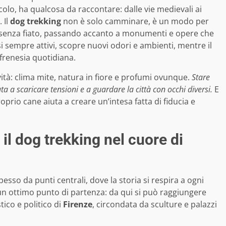
icolo, ha qualcosa da raccontare: dalle vie medievali ai
. Il
dog trekking
non è solo camminare, è un modo per
o senza fiato, passando accanto a monumenti e opere che
nsi sempre attivi, scopre nuovi odori e ambienti, mentre il
 frenesia quotidiana.
ità: clima mite, natura in fiore e profumi ovunque.
Stare
ta a scaricare tensioni e a guardare la città con occhi diversi.
E
prio cane aiuta a creare un’intesa fatta di fiducia e
il dog trekking nel cuore di
sso da punti centrali, dove la storia si respira a ogni
è un ottimo punto di partenza: da qui si può raggiungere
tico e politico di
Firenze
, circondata da sculture e palazzi