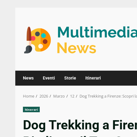
Skip
to
content
News
Eventi
Storie
Itinerari
Home
2026
Marzo
12
Dog Trekking a Firenze: Scopri la
Itinerari
Dog Trekking a Firen