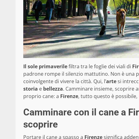
Il sole primaverile
filtra tra le foglie dei viali di
Fi
padrone rompe il silenzio mattutino. Non è una 
coinvolgente di vivere la città. Qui, l’
arte
si intrecc
storia
e
bellezza
. Camminare insieme, scoprire ang
proprio cane: a
Firenze
, tutto questo è possibil
Camminare con il cane a Fir
scoprire
Portare il cane a spasso a
Firenze
significa addent