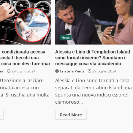
News
ia condizionata accesa
Alessia e Lino di Temptation Island
 sosta ti becchi una
sono tornati insieme? Spuntano i
: cosa non devi fare mai
messaggi: cosa sta accadendo
lia
29 Luglio 2024
Cristina Ponti
29 Luglio 2024
ttenzione a lasciare
Alessia e Lino sono tornati a casa
zionata accesa con
separati da Temptation Island, ma
ta. Si rischia una multa
spunta una nuova indiscrezione
clamoroso...
Read More