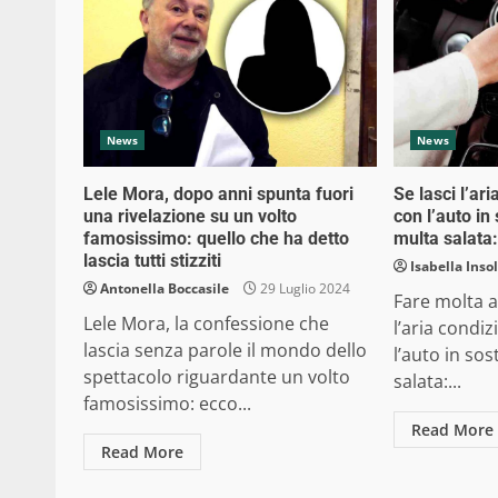
News
News
Lele Mora, dopo anni spunta fuori
Se lasci l’ar
una rivelazione su un volto
con l’auto in
famosissimo: quello che ha detto
multa salata
lascia tutti stizziti
Isabella Inso
Antonella Boccasile
29 Luglio 2024
Fare molta a
Lele Mora, la confessione che
l’aria condi
lascia senza parole il mondo dello
l’auto in sos
spettacolo riguardante un volto
salata:...
famosissimo: ecco...
Read More
Read More