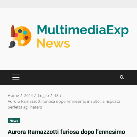
Skip
to
content
PRIMARY
MENU
Home
2024
Luglio
18
Aurora Ramazzotti furiosa dopo l’ennesimo insulto: la risposta
perfetta agli haters
News
Aurora Ramazzotti furiosa dopo l’ennesimo