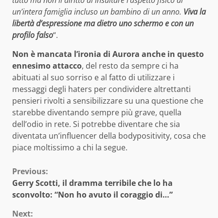
tutto ma non il diritto di insultare l’aspetto fisico di
un’intera famiglia incluso un bambino di un anno.
Viva la
libertà d’espressione ma dietro uno schermo e con un
profilo falso
“.
Non è mancata l’ironia di Aurora anche in questo
ennesimo attacco
, del resto da sempre ci ha
abituati al suo sorriso e al fatto di utilizzare i
messaggi degli haters per condividere altrettanti
pensieri rivolti a sensibilizzare su una questione che
starebbe diventando sempre più grave, quella
dell’odio in rete. Si potrebbe diventare che sia
diventata un’influencer della bodypositivity, cosa che
piace moltissimo a chi la segue.
Continue
Previous:
Gerry Scotti, il dramma terribile che lo ha
Reading
sconvolto: “Non ho avuto il coraggio di…”
Next: