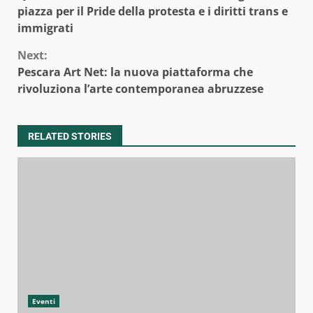
Reading
piazza per il Pride della protesta e i diritti trans e
immigrati
Next:
Pescara Art Net: la nuova piattaforma che
rivoluziona l’arte contemporanea abruzzese
RELATED STORIES
Eventi