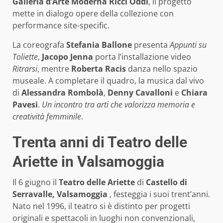
Galleria d’Arte Moderna Ricci Oddi
, il progetto
mette in dialogo opere della collezione con
performance site-specific.
La coreografa
Stefania Ballone
presenta
Appunti su
Toliette
,
Jacopo Jenna
porta l’installazione video
Ritrarsi
, mentre
Roberta Racis
danza nello spazio
museale. A completare il quadro, la musica dal vivo
di
Alessandra Rombolà
,
Denny Cavalloni
e
Chiara
Pavesi
.
Un incontro tra arti che valorizza memoria e
creatività femminile
.
Trenta anni di Teatro delle
Ariette in Valsamoggia
Il 6 giugno il
Teatro delle Ariette
di
Castello di
Serravalle, Valsamoggia
, festeggia i suoi trent’anni.
Nato nel 1996, il teatro si è distinto per progetti
originali e spettacoli in luoghi non convenzionali,