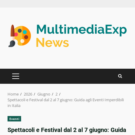
Skip
to
content
PRIMARY
MENU
Home
2026
Giugno
2
Spettacoli e Festival dal 2 al 7 giugno: Guida agli Eventi Imperdibili
in Italia
Eventi
Spettacoli e Festival dal 2 al 7 giugno: Guida