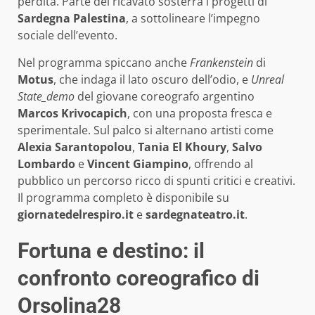
perdita. Parte del ricavato sosterrà i progetti di
Sardegna Palestina
, a sottolineare l’impegno
sociale dell’evento.
Nel programma spiccano anche
Frankenstein
di
Motus
, che indaga il lato oscuro dell’odio, e
Unreal
State_demo
del giovane coreografo argentino
Marcos Krivocapich
, con una proposta fresca e
sperimentale. Sul palco si alternano artisti come
Alexia Sarantopolou
,
Tania El Khoury
,
Salvo
Lombardo
e
Vincent Giampino
, offrendo al
pubblico un percorso ricco di spunti critici e creativi.
Il programma completo è disponibile su
giornatedelrespiro.it
e
sardegnateatro.it
.
Fortuna e destino: il
confronto coreografico di
Orsolina28