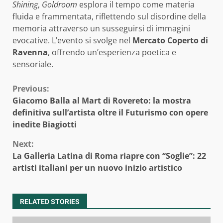
Shining
,
Goldroom
esplora il tempo come materia
fluida e frammentata, riflettendo sul disordine della
memoria attraverso un susseguirsi di immagini
evocative. L’evento si svolge nel
Mercato Coperto di
Ravenna
, offrendo un’esperienza poetica e
sensoriale.
Continue
Previous:
Giacomo Balla al Mart di Rovereto: la mostra
Reading
definitiva sull’artista oltre il Futurismo con opere
inedite Biagiotti
Next:
La Galleria Latina di Roma riapre con “Soglie”: 22
artisti italiani per un nuovo inizio artistico
RELATED STORIES