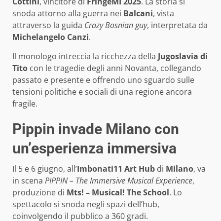
Cottini
, vincitore di
FringeMI 2025
. La storia si
snoda attorno alla guerra nei
Balcani
, vista
attraverso la guida
Crazy Bosnian guy
, interpretata da
Michelangelo Canzi
.
Il monologo intreccia la ricchezza della
Jugoslavia di
Tito
con le tragedie degli anni Novanta, collegando
passato e presente e offrendo uno sguardo sulle
tensioni politiche e sociali di una regione ancora
fragile.
Pippin invade Milano con
un’esperienza immersiva
Il 5 e 6 giugno, all’
Imbonati11 Art Hub
di
Milano
, va
in scena
PIPPIN – The Immersive Musical Experience
,
produzione di
Mts! – Musical! The School
. Lo
spettacolo si snoda negli spazi dell’hub,
coinvolgendo il pubblico a 360 gradi.