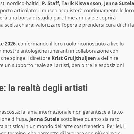
sti nordico-baltici:
P. Staff, Tarik Kiswanson, Jenna Sutel
porto articolato: il museo acquisterà continuamente le loro
erà una borsa di studio part-time annuale e coprirà
a scelta chiara: valorizzare l’opera e prendersi cura di chi la
te 2026
, confermando il loro ruolo riconosciuto a livello
on mostre antologiche itineranti in collaborazione con
 che spinge il direttore
Krist Gruijthuijsen
a definire
re un supporto reale agli artisti, ben oltre le esposizioni
 la realtà degli artisti
 nascosta: la fama internazionale non garantisce affatto
ione diffusa.
Jenna Sutela
sottolinea quanto sia raro
a artistica in un mondo dell’arte così frenetico. Per lei, il
ngo termine, che permette di lavorare con più calma e