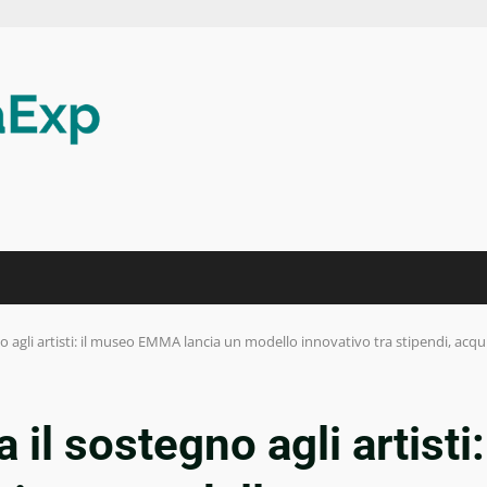
no agli artisti: il museo EMMA lancia un modello innovativo tra stipendi, acqui
 il sostegno agli artisti: