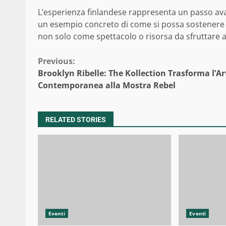
L’esperienza finlandese rappresenta un passo avanti
un esempio concreto di come si possa sostenere
non solo come spettacolo o risorsa da sfruttare 
Continue
Previous:
Brooklyn Ribelle: The Kollection Trasforma l’Ar
Reading
Contemporanea alla Mostra Rebel
RELATED STORIES
Eventi
Eventi