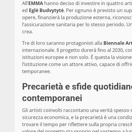
All’
EMMA
hanno deciso di investire in quattro arti
ed
Eglė Budvytytė
. Per ognuno è previsto un sup
opere, finanzierà la produzione esterna, riconosc
l’assicurazione sanitaria per lo stesso periodo. Un
crea.
Tre di loro saranno protagonisti alla
Biennale Ar
internazionale. Il progetto durerà fino al 2030, c
istituzioni europee e non solo. È questa la visione
l’istituzione come un attore attivo, capace di offri
temporanee.
Precarietà e sfide quotidiane:
contemporanei
Gli artisti coinvolti raccontano una verità spesso
sicurezza economica, e la precarietà è una condiz
trovare il tempo per riflettere sulla propria crescit
valore del progetto sta proprio nel sostegno a lu