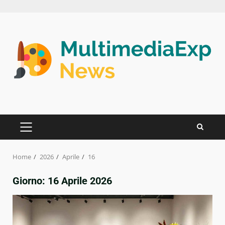
Skip
to
content
PRIMARY
MENU
Home
2026
Aprile
16
Giorno:
16 Aprile 2026