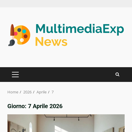
Skip
to
content
PRIMARY
MENU
Home
2026
Aprile
7
Giorno:
7 Aprile 2026