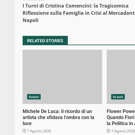
Continue
I Turni di Cristina Comencini: la Tragicomica
Reading
Riflessione sulla Famiglia in Crisi al Mercadant
Napoli
RELATED STORIES
Eventi
Eventi
Michele De Luca: il ricordo di un
Flower Power 
artista che sfidava l’ombra con la
Quando Fiori
luce
la Politica in
7 Agosto 2026
7 Agosto 202