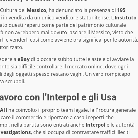
a Cultura del
Messico
, ha denunciato la presenza di
195
si in vendita da un unico venditore statunitense. L’
Instituto
cato questi reperti come parte del patrimonio culturale
tà non avrebbero mai dovuto lasciare il Messico, visto che
rli e venderli così come avviene ora significa, per le autorità
utorizzato.
iedere a
eBay
di bloccare subito tutte le aste e di avviare la
anto sia difficile controllare il mercato online, dove ogni
gli degli oggetti spesso restano vaghi. Un vero rompicapo
za scrupoli.
avoro con l’Interpol e gli Usa
NAH
ha coinvolto il proprio team legale, la Procura generale
loccare il commercio e riportare a casa i reperti che
empi, nella partita sono entrati anche
Interpol
e le autorità
vestigations
, che si occupa di contrastare traffici illeciti