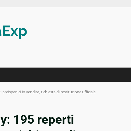
preispanici in vendita, richiesta di restituzione ufficiale
: 195 reperti