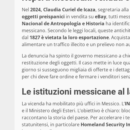
Nel
2024, Claudia Curiel de Icaza
, segretaria all
oggetti preispanici
in vendita su
eBay
, tutti mes
Nacional de Antropología e Historia
ha identifi
messicano. Secondo le leggi locali, queste antichi
dal
1827 è vietata la loro esportazione
. Acquista
alimentare un traffico illecito e un prelievo non a
La denuncia ha spinto il governo messicano a ch
restituzione degli oggetti. Il caso mette in luce qu
giorno si susseguono migliaia di offerte e i detta
per chi deve fare ordine e fermare i venditori sen
Le istituzioni messicane al l
La vicenda ha mobilitato più uffici in Messico. L’
I
e il Ministero degli Esteri. L’obiettivo è chiaro: b
raccontano la storia del paese. Per accelerare i t
statunitensi, in particolare
Homeland Security In