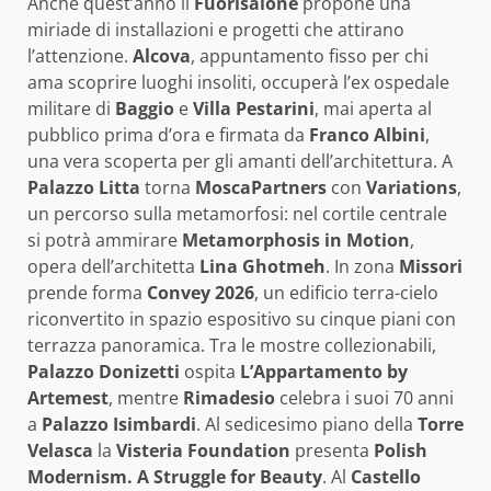
Anche quest’anno il
Fuorisalone
propone una
miriade di installazioni e progetti che attirano
l’attenzione.
Alcova
, appuntamento fisso per chi
ama scoprire luoghi insoliti, occuperà l’ex ospedale
militare di
Baggio
e
Villa Pestarini
, mai aperta al
pubblico prima d’ora e firmata da
Franco Albini
,
una vera scoperta per gli amanti dell’architettura. A
Palazzo Litta
torna
MoscaPartners
con
Variations
,
un percorso sulla metamorfosi: nel cortile centrale
si potrà ammirare
Metamorphosis in Motion
,
opera dell’architetta
Lina Ghotmeh
. In zona
Missori
prende forma
Convey 2026
, un edificio terra-cielo
riconvertito in spazio espositivo su cinque piani con
terrazza panoramica. Tra le mostre collezionabili,
Palazzo Donizetti
ospita
L’Appartamento by
Artemest
, mentre
Rimadesio
celebra i suoi 70 anni
a
Palazzo Isimbardi
. Al sedicesimo piano della
Torre
Velasca
la
Visteria Foundation
presenta
Polish
Modernism. A Struggle for Beauty
. Al
Castello