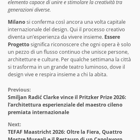
elemento capace di unire e stimolare la creatività tra
generazioni diverse.
Milano
si conferma così ancora una volta capitale
internazionale del design. Qui il processo creativo
diventa un’esperienza da vivere insieme.
Essere
Progetto
significa riconoscere che ogni opera è solo
un pezzo di un flusso continuo che unisce persone,
architetture e culture. Per qualche settimana la città
si trasforma in un grande teatro luminoso, dove il
design vive e respira insieme a chi la abita.
Continue
Previous:
Smiljan Radić Clarke vince il Pritzker Prize 2026:
Reading
l’architettura esperienziale del maestro cileno
premiata internazionale
Next:
TEFAF Maastricht 2026: Oltre la Fiera, Quattro
Mostre Museali e il Restauro di un Capolavoro