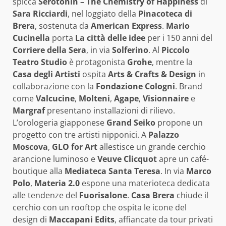
spicca
Serotonin – The Chemistry of Happiness
di
Sara Ricciardi
, nel loggiato della
Pinacoteca di
Brera
, sostenuta da
American Express
.
Mario
Cucinella
porta
La città delle idee
per i 150 anni del
Corriere della Sera
, in via
Solferino
. Al
Piccolo
Teatro Studio
è protagonista
Grohe
, mentre la
Casa degli Artisti
ospita
Arts & Crafts & Design
in
collaborazione con la
Fondazione Cologni
. Brand
come
Valcucine
,
Molteni
,
Agape
,
Visionnaire
e
Margraf
presentano installazioni di rilievo.
L’orologeria giapponese
Grand Seiko
propone un
progetto con tre artisti nipponici. A
Palazzo
Moscova
,
GLO for Art
allestisce un grande cerchio
arancione luminoso e
Veuve Clicquot
apre un café-
boutique alla
Mediateca Santa Teresa
. In via
Marco
Polo
,
Materia 2.0
espone una materioteca dedicata
alle tendenze del
Fuorisalone
.
Casa Brera
chiude il
cerchio con un rooftop che ospita le icone del
design di
Maccapani Edits
, affiancate da tour privati