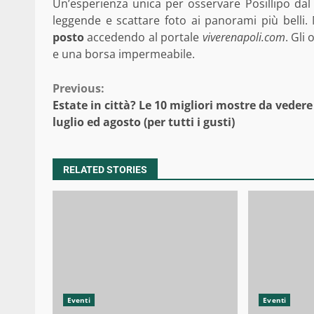
Un’esperienza unica per osservare Posillipo dal
leggende e scattare foto ai panorami più belli
posto
accedendo al portale
viverenapoli.com
. Gli
e una borsa impermeabile.
Continue
Previous:
Estate in città? Le 10 migliori mostre da vedere
Reading
luglio ed agosto (per tutti i gusti)
RELATED STORIES
Eventi
Eventi