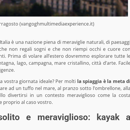
rragosto (vangoghmultimediaexperience.it)
Italia è una nazione piena di meraviglie naturali, di paesagg
e che non regali sogni e che non riempi occhi e cuore co
ti. Prima di volare all’estero dovremmo esplorare tutte l
tagna, lago, campagna, mare cristallino, città d’arte. Facil
igenze.
 vostra giornata ideale? Per molti
la spiaggia è la meta d
are ad un tuffo nel mare, al pranzo sotto l’ombrellone, all
llo divertirsi in un contesto meraviglioso come la cost
 proprio al caso vostro.
olito e meraviglioso: kayak 