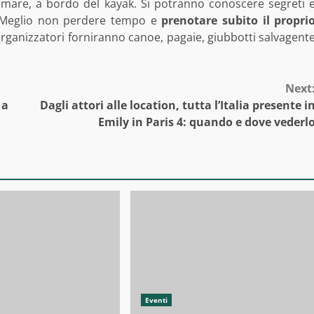
 mare, a bordo del kayak. Si potranno conoscere segreti 
. Meglio non perdere tempo e
prenotare subito il propri
 organizzatori forniranno canoe, pagaie, giubbotti salvagent
Next
 a
Dagli attori alle location, tutta l’Italia presente i
Emily in Paris 4: quando e dove vederl
Eventi