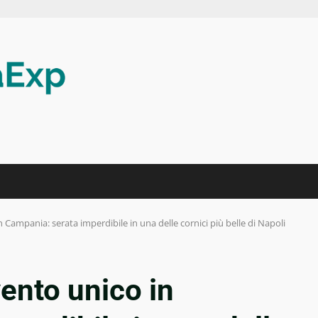
 Campania: serata imperdibile in una delle cornici più belle di Napoli
ento unico in